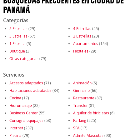
BÚSQUEDAS FRECUENTES EN CIUDAD DE
PANAMÁ
Categorías
5 Estrellas
(29)
4 Estrellas
(45)
3 Estrellas
(67)
2 Estrellas
(20)
1 Estrella
(5)
Apartamentos
(154)
Boutique
(3)
Hostales
(29)
Otras categorías
(79)
Servicios
Accesos adaptados
(71)
Animación
(5)
Habitaciones adaptadas
(34)
Gimnasio
(66)
Cocina
(17)
Restaurante
(87)
Hidromasaje
(22)
Transfer
(81)
Business Center
(55)
Alquiler de bicicletas
(6)
Consigna equipajes
(53)
Parking
(225)
Internet
(237)
SPA
(17)
Piscina
(79)
Admite Mascotas
(90)