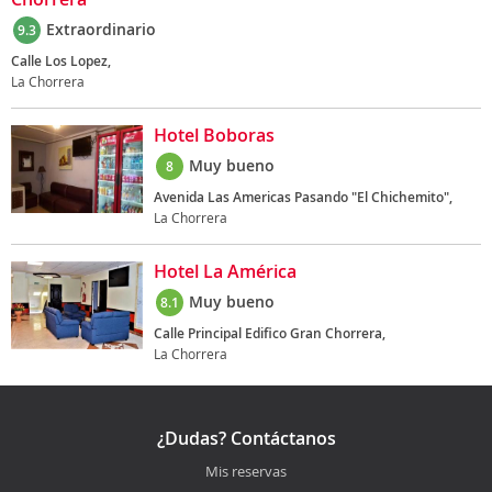
Extraordinario
9.3
Calle Los Lopez,
La Chorrera
Hotel Boboras
Muy bueno
8
Avenida Las Americas Pasando "El Chichemito",
La Chorrera
Hotel La América
Muy bueno
8.1
Calle Principal Edifico Gran Chorrera,
La Chorrera
¿Dudas? Contáctanos
Mis reservas