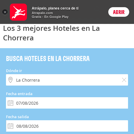
Hoteles
Atrápalo, planes cerca de ti
×
ABRIR
Login
Atrapalo.com
Gratis - En Google Play
Los 3 mejores Hoteles en La
Chorrera
BUSCA HOTELES EN LA CHORRERA
Dónde ir
Fecha entrada
Fecha salida