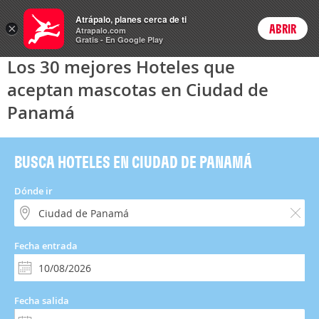
Hoteles
Atrápalo, planes cerca de ti
×
ABRIR
Login
Atrapalo.com
Gratis - En Google Play
Los 30 mejores Hoteles que
aceptan mascotas en Ciudad de
Panamá
BUSCA HOTELES EN CIUDAD DE PANAMÁ
Dónde ir
Fecha entrada
Fecha salida