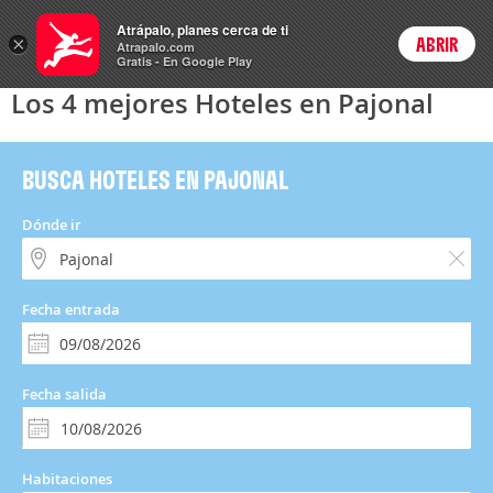
Hoteles
Atrápalo, planes cerca de ti
×
ABRIR
Login
Atrapalo.com
Gratis - En Google Play
Los 4 mejores Hoteles en Pajonal
BUSCA HOTELES EN PAJONAL
Dónde ir
Fecha entrada
Fecha salida
Habitaciones