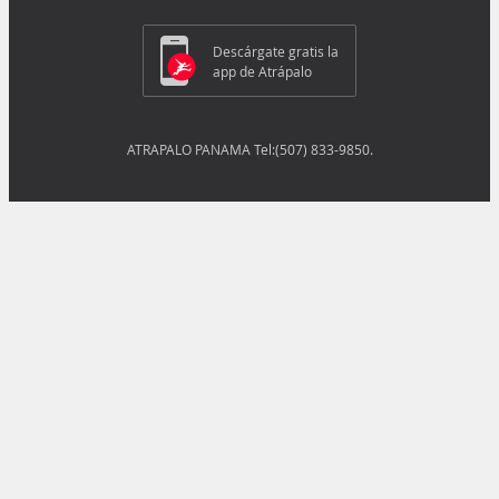
Descárgate gratis la
app de Atrápalo
ATRAPALO PANAMA Tel:(507) 833-9850.