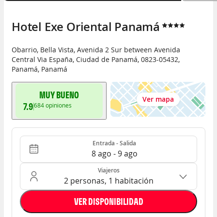
Hotel Exe Oriental Panamá
Obarrio, Bella Vista, Avenida 2 Sur between Avenida
Central Via España
,
Ciudad de Panamá
,
0823-05432
,
Panamá
,
Panamá
MUY BUENO
Ver mapa
7.9
684
opiniones
Entrada - Salida
Ocupación: 2 personas, 1 habitación
Entrada - Salida
8 ago - 9 ago
Viajeros
2 personas, 1 habitación
VER DISPONIBILIDAD