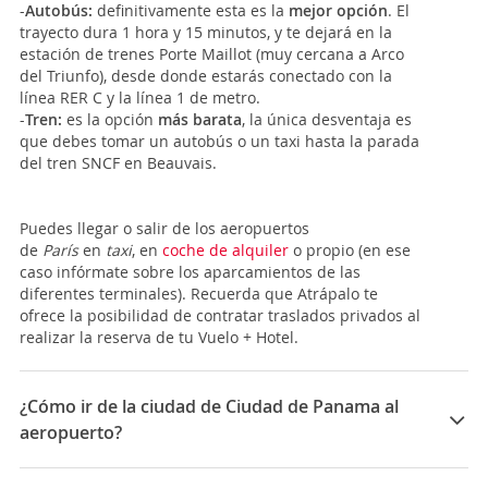
-
Autobús:
definitivamente esta es la
mejor opción
. El
trayecto dura 1 hora y 15 minutos, y te dejará en la
estación de trenes Porte Maillot (muy cercana a Arco
del Triunfo), desde donde estarás conectado con la
línea RER C y la línea 1 de metro.
-
Tren:
es la opción
más barata
, la única desventaja es
que debes tomar un autobús o un taxi hasta la parada
del tren SNCF en Beauvais.
Puedes llegar o salir de los aeropuertos
de
París
en
taxi
, en
coche de alquiler
o propio (en ese
caso infórmate sobre los aparcamientos de las
diferentes terminales). Recuerda que Atrápalo te
ofrece la posibilidad de contratar traslados privados al
realizar la reserva de tu Vuelo + Hotel.
¿Cómo ir de la ciudad de Ciudad de Panama al
aeropuerto?
Para llegar a
Ciudad de Panamá
lo podrás hacer a