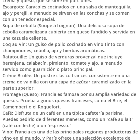
crema y queso, que se sirve en porciones.
Escargots: Caracoles cocinados en una salsa de mantequilla,
ajo y perejil, a menudo se sirven en las conchas y se comen
con un tenedor especial.
Sopa de cebolla (Soupe à l'oignon): Una deliciosa sopa de
cebolla caramelizada cubierta con queso fundido y servida en
una cazuela caliente.
Coq au Vin: Un guiso de pollo cocinado en vino tinto con
champiñones, cebolla, ajo y hierbas aromáticas.
Ratatouille: Un guiso de verduras provenzal que incluye
berenjena, calabacín, pimiento, tomate y ajo, a menudo
servido como guarnición o plato principal.
Crème Brûlée: Un postre clásico francés consistente en una
crema de vainilla con una capa de azúcar caramelizado en la
parte superior.
Fromage (Queso): Francia es famosa por su amplia variedad de
quesos. Prueba algunos quesos franceses, como el Brie, el
Camembert o el Roquefort.
Café: Disfruta de un café en una típica cafetería parisina.
Puedes pedirlo de diferentes maneras, como un "café au lait"
(café con leche) o un "espresso."
Vino: Francia es una de las principales regiones productoras de
vino en el mundo, y París ofrece una selección excelente de