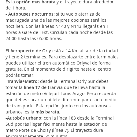
Es la
opción más barata
y el trayecto dura alrededor
de 1 hora.
-
Autobuses nocturnos:
si tu vuelo aterriza de
madrugada una de las mejores opciones será los
noctilien. Con las líneas N140 y N143 llegarás en 1
horas a Gare de l'Est. Circulan cada noche desde las
24:00 hasta las 05:00 horas.
El
Aeropuerto de Orly
está a 14 Km al sur de la ciudad
y tiene 2 terminales. Para desplazarte entre terminales
puedes utilizar el tren automático Orlyval de forma
gratuita. En el momento de dirigirte hasta el centro
podrás tomar:
-
Tranvía+Metro
: desde la Terminal Orly Sur debes
tomar la
línea T7 de tranvía
que te lleva hasta la
estación de metro Villejuif-Louis Arago. Pero recuerda
que debes sacar un billete diferente para cada medio
de transporte. Esta opción, junto con los autobuses
urbanos, es la
más barata
.
-
Autobús urbano:
con la línea 183 desde la Terminal
Sud podrás llegar fácilmente hasta la estación de
metro Porte de Choisy (línea 7). El trayecto dura
aproximadamente 50 minutos.