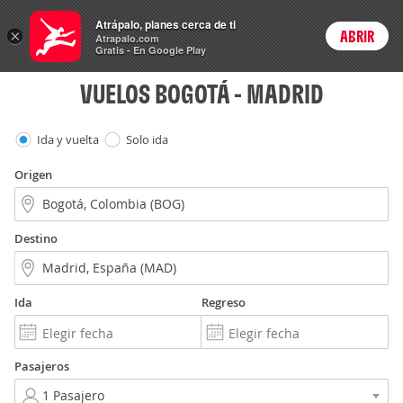
Vuelos
Atrápalo, planes cerca de ti
×
ABRIR
Login
Atrapalo.com
Gratis - En Google Play
VUELOS BOGOTÁ - MADRID
Ida y vuelta
Solo ida
Origen
Destino
Ida
Regreso
Pasajeros