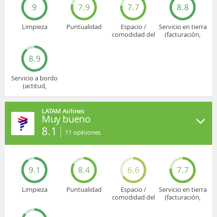
9
7.9
7.7
8.8
Limpieza
Puntualidad
Espacio /
Servicio en tierra
comodidad del
(facturación,
asiento
embarque...)
8.9
Servicio a bordo
(actitud,
cuidado...)
LATAM Airlines
Muy bueno
8.1
11
opiniones
9.1
8.4
6.6
7.7
Limpieza
Puntualidad
Espacio /
Servicio en tierra
comodidad del
(facturación,
asiento
embarque...)