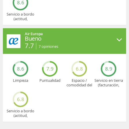
8.6
Servicio a bordo
(actitud,
cuidado...)
Air Europa
Bueno
7.7
7
opiniones
8.6
7.9
6.8
8.9
Limpieza
Puntualidad
Espacio /
Servicio en tierra
comodidad del
(facturación,
asiento
embarque...)
6.8
Servicio a bordo
(actitud,
cuidado...)