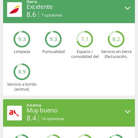
Iberia
Excelente
8.6
7
opiniones
9.3
9.3
7.1
8.2
Limpieza
Puntualidad
Espacio /
Servicio en tierra
comodidad del
(facturación,
asiento
embarque...)
8.9
Servicio a bordo
(actitud,
cuidado...)
Avianca
Muy bueno
8.4
14
opiniones