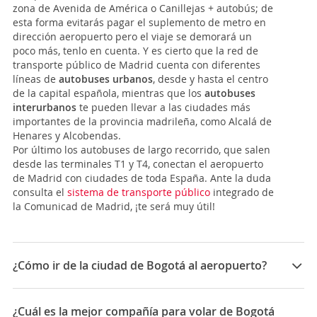
zona de Avenida de América o Canillejas + autobús; de
esta forma evitarás pagar el suplemento de metro en
dirección aeropuerto pero el viaje se demorará un
poco más, tenlo en cuenta. Y es cierto que la red de
transporte público de Madrid cuenta con diferentes
líneas de
autobuses urbanos
, desde y hasta el centro
de la capital española, mientras que los
autobuses
interurbanos
te pueden llevar a las ciudades más
importantes de la provincia madrileña, como Alcalá de
Henares y Alcobendas.
Por último los autobuses de largo recorrido, que salen
desde las terminales T1 y T4, conectan el aeropuerto
de Madrid con ciudades de toda España. Ante la duda
consulta el
sistema de transporte público
integrado de
la Comunicad de Madrid, ¡te será muy útil!
¿Cómo ir de la ciudad de Bogotá al aeropuerto?
El
Aeropuerto Internacional El Dorado Luis Carlos
Galán Sarmiento
más conocido como
"El Dorado"
es el
¿Cuál es la mejor compañía para volar de Bogotá