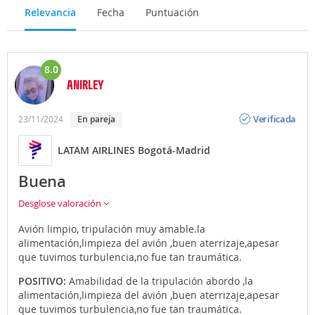
-
Los autobuses azules urbanos:
son una de las
Relevancia
Fecha
Puntuación
opciones más baratas de ir del aeropuerto de Bogotá
al centro de la ciudad. Estos se diferencian
básicamente del Transmilenio en que son más
pequeños y no tienen carril propio. En el aeropuerto
8.0
hay varias líneas que te conectan con diversas partes
ANIRLEY
de la ciudad.
Opinión
Si quieres ir del aeropuerto de Bogotá al centro de la
Verificada
23/11/2024
En pareja
ciudad, puedes encontrar la parada de estos
autobuses en la Terminal 1, piso 1, salida 7.
LATAM AIRLINES Bogotá-Madrid
El precio del billete sencillo es apenas algo más barato
que el del Transmilenio. También necesitarás la tarjeta
Buena
"TuLlave".
Desglose valoración
Puedes llegar o salir del aeropuerto en
taxi, en
coche
de alquiler
o propio.
Avión limpio, tripulación muy amable.la
alimentación,limpieza del avión ,buen aterrizaje,apesar
Atrápalo te ofrece la posibilidad de contratar
traslados
que tuvimos turbulencia,no fue tan traumática.
privados al realizar la reserva de tu Vuelo + Hotel.
POSITIVO:
Amabilidad de la tripulación abordo ,la
alimentación,limpieza del avión ,buen aterrizaje,apesar
que tuvimos turbulencia,no fue tan traumática.