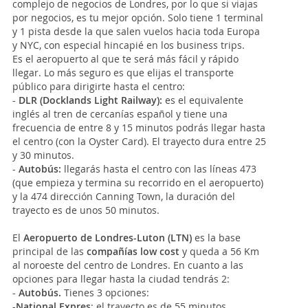
complejo de negocios de Londres, por lo que si viajas
por negocios, es tu mejor opción. Solo tiene 1 terminal
y 1 pista desde la que salen vuelos hacia toda Europa
y NYC, con especial hincapié en los business trips.
Es el aeropuerto al que te será más fácil y rápido
llegar. Lo más seguro es que elijas el transporte
público para dirigirte hasta el centro:
-
DLR (Docklands Light Railway):
es el equivalente
inglés al tren de cercanías español y tiene una
frecuencia de entre 8 y 15 minutos podrás llegar hasta
el centro (con la Oyster Card). El trayecto dura entre 25
y 30 minutos.
-
Autobús:
llegarás hasta el centro con las líneas 473
(que empieza y termina su recorrido en el aeropuerto)
y la 474 dirección Canning Town, la duración del
trayecto es de unos 50 minutos.
El
Aeropuerto de Londres-Luton (LTN)
es la base
principal de las
compañías low cost
y queda a 56 Km
al noroeste del centro de Londres. En cuanto a las
opciones para llegar hasta la ciudad tendrás 2:
-
Autobús.
Tienes 3 opciones:
-
National Expres
: el trayecto es de 55 minutos