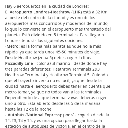
Hay 6 aeropuertos en la ciudad de Londres:
El
Aeropuerto Londres-Heathrow (LHR)
está a 32 Km
al oeste del centro de la ciudad y es uno de los
aeropuertos más concurridos y modernos del mundo,
lo que lo convierte en el aeropuerto más transitado del
planeta. Está dividido en 5 terminales. Para llegar a
Londres tendrás las siguientes opciones:
-
Metro
: es la forma
más barata
aunque no la más
rápida, ya que tarda unos 45-50 minutos de viaje.
Desde Heathrow (zona 6) debes coger la línea
Piccadilly Line
- color azul marino- desde donde hay
tres paradas diferentes: Heathrow Terminals 2&3,
Heathrow Terminal 4 y Heathrow Terminal 5. Cuidado,
que el trayecto inverso no es fácil, ya que desde la
ciudad hasta el aeropuerto debes tener en cuenta que
metro tomar, ya que no todos van a las terminales.
Dependiendo de a qué terminal vayas deberás coger
uno u otro. Está abierto desde las 5 de la mañana
hasta las 12 de la noche.
-
Autobús (National Express)
: podrás cogerlo desde la
T2, T3, T4 y T5, y es una opción para llegar hasta la
estación de autobuses de Victoria, en el centro de la