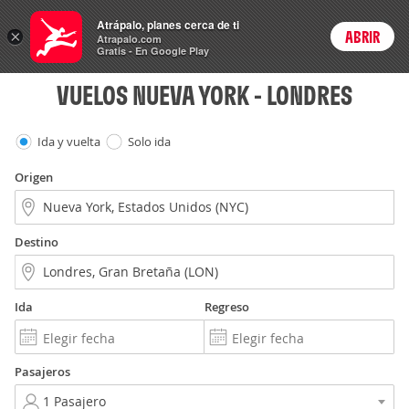
Vuelos
Atrápalo, planes cerca de ti
×
ABRIR
Login
Atrapalo.com
Gratis - En Google Play
VUELOS NUEVA YORK - LONDRES
Ida y vuelta
Solo ida
Origen
Destino
Ida
Regreso
Pasajeros