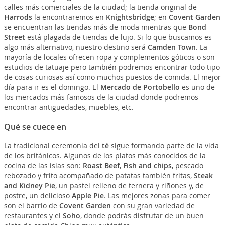
calles más comerciales de la ciudad; la tienda original de
Harrods
la encontraremos en
Knightsbridge
; en
Covent Garden
se encuentran las tiendas más de moda mientras que
Bond
Street
está plagada de tiendas de lujo. Si lo que buscamos es
algo más alternativo, nuestro destino será
Camden Town
. La
mayoría de locales ofrecen ropa y complementos góticos o son
estudios de tatuaje pero también podremos encontrar todo tipo
de cosas curiosas así como muchos puestos de comida. El mejor
día para ir es el domingo. El
Mercado de Portobello
es uno de
los mercados más famosos de la ciudad donde podremos
encontrar antigüedades, muebles, etc.
Qué se cuece en
La tradicional ceremonia del
té
sigue formando parte de la vida
de los británicos. Algunos de los platos más conocidos de la
cocina de las islas son:
Roast Beef
,
Fish and chips
, pescado
rebozado y frito acompañado de patatas también fritas,
Steak
and Kidney Pie
, un pastel relleno de ternera y riñones y, de
postre, un delicioso
Apple Pie
. Las mejores zonas para comer
son el barrio de
Covent Garden
con su gran variedad de
restaurantes y el
Soho
, donde podrás disfrutar de un buen