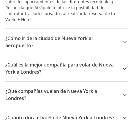
sobre los aparcamientos de las diferentes terminales).
Recuerda que Atrápalo te ofrece la posibilidad de
contratar traslados privados al realizar la reserva de tu
Vuelo + Hotel.
¿Cómo ir de la ciudad de Nueva York al
aeropuerto?
La ciudad de
Nueva York
se nutre principalmente de 3
aeropuertos:
¿Cuál es la mejor compañía para volar de Nueva
El más importe es el
Aeropuerto Internacional John F.
York a Londres?
Kennedy (JFK)
localizado en Queens, al sureste de la
ciudad, queda a unos
19 Km de Manhattan
. Lo
Las mejores compañías para viajar entre Nueva York y
primero que debes saber al aterrizar a este gran
Londres son: Norwegian UK, Delta
¿Qué compañías vuelan de Nueva York a
aeropuerto - provisto de varias terminales- es que
existe un servicio que conecta a todas las terminales
Londres?
entre sí:
Las compañías que vuelan de Nueva York a Londres
-El
AirTrain JFK
es un servicio de tren que enlaza todas
son: Norwegian Air, Norwegian UK, American Airlines,
las terminales entre ellas, además de a 2 estaciones
¿Cuánto dura el vuelo de Nueva York a Londres?
TAP Portugal, Jetblue
de
metro de Nueva York
, desde la que hacer
transbordo hasta el centro.
La duración media para viajar entre Nueva York y