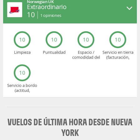
Norwegian UK
Extraordinario
10
1
opiniones
10
10
10
10
Limpieza
Puntualidad
Espacio /
Servicio en tierra
comodidad del
(facturación,
asiento
embarque...)
10
Servicio a bordo
(actitud,
cuidado...)
VUELOS DE ÚLTIMA HORA DESDE NUEVA
YORK