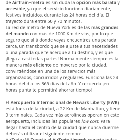
de
AirTrain+metro
es sin duda la
opción más barata
y
accesible
, ya que el servicio funciona diariamente,
festivos incluidos, durante las 24 horas del día. El
trayecto dura entre 50 y 70 minutos.
La red de metro de Nueva York es de las
más grandes
del mundo
con más de 1000 Km de vías, por lo que
seguro que allá donde vayas encuentres una parada
cerca, un transbordo que se ajuste a tus necesidades
o una parada que te acerque a tu destino, y es que
¡llega a casi todas partes! Normalmente siempre es la
manera
más eficiente
de moverse por la ciudad,
convirtiéndose en una de los servicios más
organizados, concurridos y regulares. Funciona las 24
horas del día los 365 días del año. Y recuerda ¡en
horas punta te permitirá ahorrar tiempo!
El
Aeropuerto Internacional de Newark Liberty (EWR)
está fuera de la ciudad, a 22 Km de Manhattan, y tiene
3 terminales. Cada vez más aerolíneas operan en este
aeropuerto, incluidas las populares
low cost
. Para
llegar hasta el centro de la ciudad que nunca duerme
deberás utilizar el siguiente combo:
AirTrain+NJ Transit: el
AirTrain Newark
conecta todas