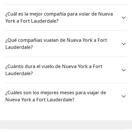
¿Cuál es la mejor compañía para volar de Nueva
York a Fort Lauderdale?
Las mejores compañías para viajar entre Nueva York y
Fort Lauderdale son: Jetblue, Spirit, Delta, United
¿Qué compañías vuelan de Nueva York a Fort
Airlines
Lauderdale?
Las compañías que vuelan de Nueva York a Fort
Lauderdale son: Delta, Spirit, Jetblue, United Airlines,
¿Cuánto dura el vuelo de Nueva York a Fort
American Airlines
Lauderdale?
La duración media para viajar entre Nueva York y Fort
Lauderdale es 03:03
¿Cuáles son los mejores meses para viajar de
Nueva York a Fort Lauderdale?
Los mejores meses para viajar de Nueva York a Fort
Lauderdale son Septiembre, Mayo, Agosto