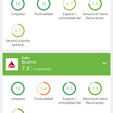
10
10
6.7
7.5
Limpieza
Puntualidad
Espacio /
Servicio en tierra
comodidad del
(facturación,
asiento
embarque...)
6.7
Servicio a bordo
(actitud,
cuidado...)
Delta
Bueno
7.8
6
opiniones
10
5.8
9.2
7.9
Limpieza
Puntualidad
Espacio /
Servicio en tierra
comodidad del
(facturación,
asiento
embarque...)