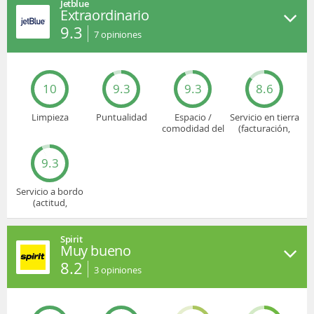
Jetblue
Extraordinario
9.3
7
opiniones
10
9.3
9.3
8.6
Limpieza
Puntualidad
Espacio /
Servicio en tierra
comodidad del
(facturación,
asiento
embarque...)
9.3
Servicio a bordo
(actitud,
cuidado...)
Spirit
Muy bueno
8.2
3
opiniones