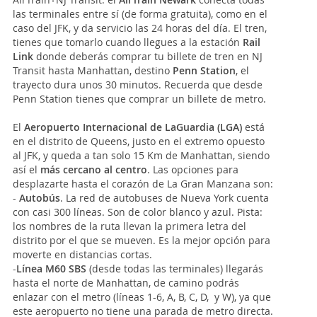
las terminales entre sí (de forma gratuita), como en el
caso del JFK, y da servicio las 24 horas del día. El tren,
tienes que tomarlo cuando llegues a la estación
Rail
Link
donde deberás comprar tu billete de tren en NJ
Transit hasta Manhattan, destino
Penn Station
, el
trayecto dura unos 30 minutos. Recuerda que desde
Penn Station tienes que comprar un billete de metro.
El
Aeropuerto Internacional de LaGuardia (LGA)
está
en el distrito de Queens, justo en el extremo opuesto
al JFK, y queda a tan solo 15 Km de Manhattan, siendo
así el
más cercano al centro
. Las opciones para
desplazarte hasta el corazón de La Gran Manzana son:
-
Autobús
. La red de autobuses de Nueva York cuenta
con casi 300 líneas. Son de color blanco y azul. Pista:
los nombres de la ruta llevan la primera letra del
distrito por el que se mueven. Es la mejor opción para
moverte en distancias cortas.
-
Línea M60 SBS
(desde todas las terminales) llegarás
hasta el norte de Manhattan, de camino podrás
enlazar con el metro (líneas 1-6, A, B, C, D, y W), ya que
este aeropuerto no tiene una parada de metro directa.