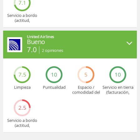
7.1
Servicio a bordo
(actitud,
cuidado...)
United Airlines
Bueno
7.0
2
opiniones
7.5
10
5
10
Limpieza
Puntualidad
Espacio /
Servicio en tierra
comodidad del
(facturación,
asiento
embarque...)
2.5
Servicio a bordo
(actitud,
cuidado...)