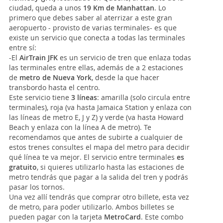
ciudad, queda a unos
19 Km de Manhattan
. Lo
primero que debes saber al aterrizar a este gran
aeropuerto - provisto de varias terminales- es que
existe un servicio que conecta a todas las terminales
entre sí:
-El
AirTrain JFK
es un servicio de tren que enlaza todas
las terminales entre ellas, además de a 2 estaciones
de
metro de Nueva York
, desde la que hacer
transbordo hasta el centro.
Este servicio tiene
3 líneas
: amarilla (solo circula entre
terminales), roja (va hasta Jamaica Station y enlaza con
las líneas de metro E, J y Z) y verde (va hasta Howard
Beach y enlaza con la línea A de metro). Te
recomendamos que antes de subirte a cualquier de
estos trenes consultes el mapa del metro para decidir
qué línea te va mejor. El servicio entre terminales
es
gratuito
, si quieres utilizarlo hasta las estaciones de
metro tendrás que pagar a la salida del tren y podrás
pasar los tornos.
Una vez allí tendrás que comprar otro billete, esta vez
de metro, para poder utilizarlo. Ambos billetes se
pueden pagar con la tarjeta
MetroCard
. Este combo