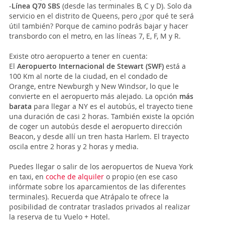
-
Línea Q70 SBS
(desde las terminales B, C y D). Solo da
servicio en el distrito de Queens, pero ¿por qué te será
útil también? Porque de camino podrás bajar y hacer
transbordo con el metro, en las líneas 7, E, F, M y R.
Existe otro aeropuerto a tener en cuenta:
El
Aeropuerto Internacional de Stewart
(SWF)
está a
100 Km al norte de la ciudad, en el condado de
Orange, entre Newburgh y New Windsor, lo que le
convierte en el aeropuerto más alejado. La opción
más
barata
para llegar a NY es el autobús, el trayecto tiene
una duración de casi 2 horas. También existe la opción
de coger un autobús desde el aeropuerto dirección
Beacon, y desde allí un tren hasta Harlem. El trayecto
oscila entre 2 horas y 2 horas y media.
Puedes llegar o salir de los aeropuertos de Nueva York
en taxi, en
coche de alquiler
o propio (en ese caso
infórmate sobre los aparcamientos de las diferentes
terminales). Recuerda que Atrápalo te ofrece la
posibilidad de contratar traslados privados al realizar
la reserva de tu Vuelo + Hotel.