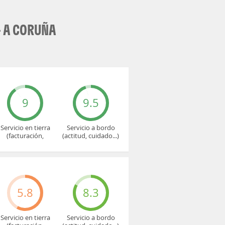
 A CORUÑA
9
9.5
Servicio en tierra
Servicio a bordo
(facturación,
(actitud, cuidado...)
embarque...)
5.8
8.3
Servicio en tierra
Servicio a bordo