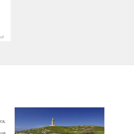
Jul
ca,
que