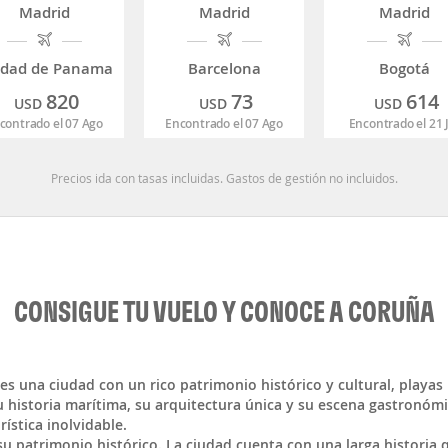
Madrid
Madrid
Madrid
udad de Panama
Barcelona
Bogotá
820
73
614
USD
USD
USD
contrado el 07 Ago
Encontrado el 07 Ago
Encontrado el 21 
Precios ida con tasas incluidas. Gastos de gestión no incluidos.
CONSIGUE TU VUELO Y CONOCE A CORUÑA
 es una ciudad con un rico patrimonio histórico y cultural, playas
 historia marítima, su arquitectura única y su escena gastronómi
ística inolvidable.
su patrimonio histórico. La ciudad cuenta con una larga historia 