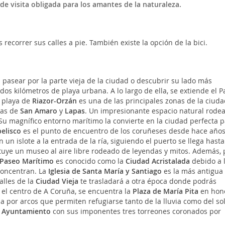
de visita obligada para los amantes de la naturaleza.
ecorrer sus calles a pie. También existe la opción de la bici.
 pasear por la parte vieja de la ciudad o descubrir su lado más
s kilómetros de playa urbana. A lo largo de ella, se extiende el P
a playa de
Riazor-Orzán
es una de las principales zonas de la ciuda
las de
San Amaro
y
Lapas
. Un impresionante espacio natural rodea
. Su magnífico entorno marítimo la convierte en la ciudad perfecta 
elisco
es el punto de encuentro de los coruñeses desde hace años
 un islote a la entrada de la ría, siguiendo el puerto se llega hasta
ituye un museo al aire libre rodeado de leyendas y mitos. Además, 
Paseo Marítimo
es conocido como la
Ciudad Acristalada
debido a 
concentran. La
Iglesia de Santa María y Santiago
es la más antigua
alles de la
Ciudad Vieja
te trasladará a otra época donde podrás
 el centro de A Coruña, se encuentra la
Plaza de María Pita
en hon
a por arcos que permiten refugiarse tanto de la lluvia como del sol
l
Ayuntamiento
con sus imponentes tres torreones coronados por