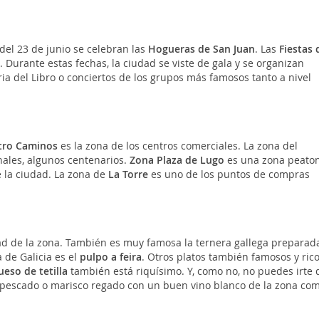
el 23 de junio se celebran las
Hogueras de San Juan
. Las
Fiestas 
. Durante estas fechas, la ciudad se viste de gala y se organizan
ria del Libro o conciertos de los grupos más famosos tanto a nivel
tro Caminos
es la zona de los centros comerciales. La zona del
ales, algunos centenarios.
Zona Plaza de Lugo
es una zona peato
 la ciudad. La zona de
La Torre
es uno de los puntos de compras
ad de la zona. También es muy famosa la ternera gallega preparad
 de Galicia es el
pulpo a feira
. Otros platos también famosos y ric
ueso de tetilla
también está riquísimo. Y, como no, no puedes irte 
so pescado o marisco regado con un buen vino blanco de la zona com