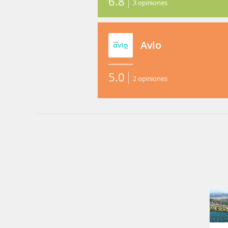
6.8
3
opiniones
Avlo
5.0
2
opiniones