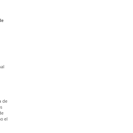
de
nal
a de
os
de
o el