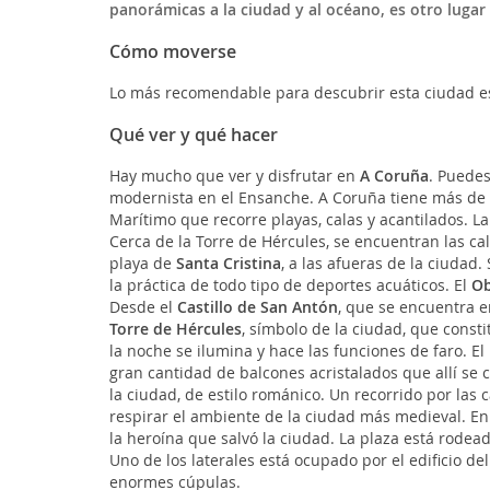
panorámicas a la ciudad y al océano, es otro lugar 
Cómo moverse
Lo más recomendable para descubrir esta ciudad es r
Qué ver y qué hacer
Hay mucho que ver y disfrutar en
A Coruña
. Puedes
modernista en el Ensanche. A Coruña tiene más de do
Marítimo que recorre playas, calas y acantilados. L
Cerca de la Torre de Hércules, se encuentran las ca
playa de
Santa Cristina
, a las afueras de la ciudad
la práctica de todo tipo de deportes acuáticos. El
Ob
Desde el
Castillo de San Antón
, que se encuentra en
Torre de Hércules
, símbolo de la ciudad, que const
la noche se ilumina y hace las funciones de faro. El
gran cantidad de balcones acristalados que allí se 
la ciudad, de estilo románico. Un recorrido por las c
respirar el ambiente de la ciudad más medieval. En
la heroína que salvó la ciudad. La plaza está rodead
Uno de los laterales está ocupado por el edificio de
enormes cúpulas.