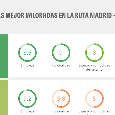
S MEJOR VALORADAS EN LA RUTA MADRID -
8.5
9
8
Limpieza
Puntualidad
Espacio / comodidad
del asiento
9.2
5.8
5
Limpieza
Puntualidad
Espacio / comodidad