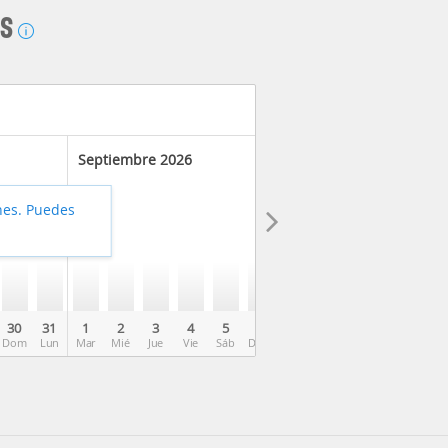
AS
Septiembre 2026
hes. Puedes
30
31
1
2
3
4
5
6
7
8
9
10
11
Dom
Lun
Mar
Mié
Jue
Vie
Sáb
Dom
Lun
Mar
Mié
Jue
Vie