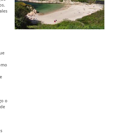
os.
ales
que
como
o
e
go o
 de
as