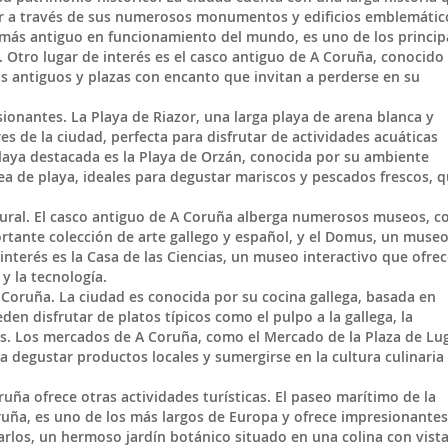
r a través de sus numerosos monumentos y edificios emblemátic
 más antiguo en funcionamiento del mundo, es uno de los princip
. Otro lugar de interés es el casco antiguo de A Coruña, conocido
os antiguos y plazas con encanto que invitan a perderse en su
onantes. La Playa de Riazor, una larga playa de arena blanca y
es de la ciudad, perfecta para disfrutar de actividades acuáticas
playa destacada es la Playa de Orzán, conocida por su ambiente
ea de playa, ideales para degustar mariscos y pescados frescos, 
tural. El casco antiguo de A Coruña alberga numerosos museos, 
rtante colección de arte gallego y español, y el Domus, un muse
interés es la Casa de las Ciencias, un museo interactivo que ofrec
y la tecnología.
 Coruña. La ciudad es conocida por su cocina gallega, basada en
den disfrutar de platos típicos como el pulpo a la gallega, la
os. Los mercados de A Coruña, como el Mercado de la Plaza de Lu
a degustar productos locales y sumergirse en la cultura culinaria
uña ofrece otras actividades turísticas. El paseo marítimo de la
uña, es uno de los más largos de Europa y ofrece impresionantes
 Carlos, un hermoso jardín botánico situado en una colina con vist