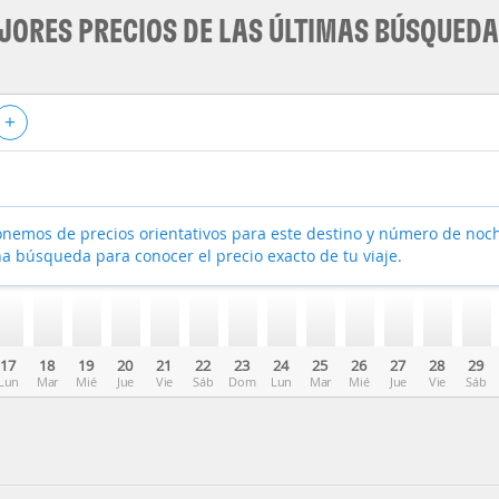
JORES PRECIOS DE LAS ÚLTIMAS BÚSQUED
+
nemos de precios orientativos para este destino y número de noc
a búsqueda para conocer el precio exacto de tu viaje.
17
18
19
20
21
22
23
24
25
26
27
28
29
Lun
Mar
Mié
Jue
Vie
Sáb
Dom
Lun
Mar
Mié
Jue
Vie
Sáb