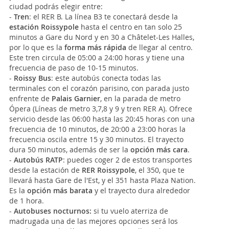
ciudad podrás elegir entre:
-
Tren
: el RER B. La línea B3 te conectará desde la
estación Roissypole
hasta el centro en tan solo 25
minutos a Gare du Nord y en 30 a Châtelet-Les Halles,
por lo que es la
forma más rápida
de llegar al centro.
Este tren circula de 05:00 a 24:00 horas y tiene una
frecuencia de paso de 10-15 minutos.
-
Roissy Bus
: este autobús conecta todas las
terminales con el corazón parisino, con parada justo
enfrente de
Palais Garnier
, en la parada de metro
Ópera (Líneas de metro 3,7,8 y 9 y tren RER A). Ofrece
servicio desde las 06:00 hasta las 20:45 horas con una
frecuencia de 10 minutos, de 20:00 a 23:00 horas la
frecuencia oscila entre 15 y 30 minutos. El trayecto
dura 50 minutos, además de ser la
opción más cara
.
-
Autobús RATP
: puedes coger 2 de estos transportes
desde la estación de
RER Roissypole
, el 350, que te
llevará hasta Gare de l'Est, y el 351 hasta Plaza Nation.
Es la
opción más barata
y el trayecto dura alrededor
de 1 hora.
-
Autobuses nocturnos:
si tu vuelo aterriza de
madrugada una de las mejores opciones será los