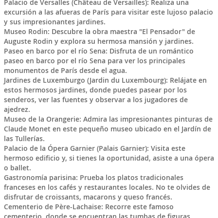
Palacio de Versalles (Château de Versailles): Realiza una
excursión a las afueras de París para visitar este lujoso palacio
y sus impresionantes jardines.
Museo Rodin: Descubre la obra maestra "El Pensador" de
Auguste Rodin y explora su hermosa mansión y jardines.
Paseo en barco por el río Sena: Disfruta de un romántico
paseo en barco por el río Sena para ver los principales
monumentos de París desde el agua.
Jardines de Luxemburgo (Jardin du Luxembourg): Relájate en
estos hermosos jardines, donde puedes pasear por los
senderos, ver las fuentes y observar a los jugadores de
ajedrez.
Museo de la Orangerie: Admira las impresionantes pinturas de
Claude Monet en este pequeño museo ubicado en el Jardín de
las Tullerías.
Palacio de la Ópera Garnier (Palais Garnier): Visita este
hermoso edificio y, si tienes la oportunidad, asiste a una ópera
o ballet.
Gastronomía parisina: Prueba los platos tradicionales
franceses en los cafés y restaurantes locales. No te olvides de
disfrutar de croissants, macarons y queso francés.
Cementerio de Père-Lachaise: Recorre este famoso
cementerio, donde se encuentran las tumbas de figuras