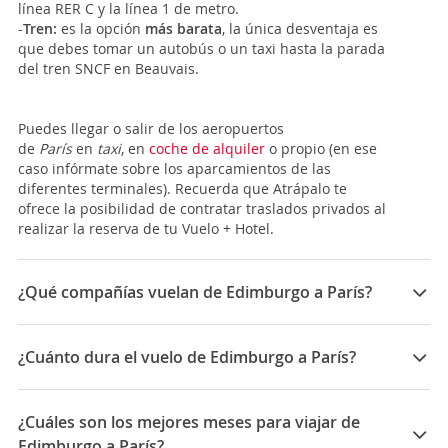
línea RER C y la línea 1 de metro.
-
Tren:
es la opción
más barata
, la única desventaja es
que debes tomar un autobús o un taxi hasta la parada
del tren SNCF en Beauvais.
Puedes llegar o salir de los aeropuertos
de
París
en
taxi
, en
coche de alquiler
o propio (en ese
caso infórmate sobre los aparcamientos de las
diferentes terminales). Recuerda que Atrápalo te
ofrece la posibilidad de contratar traslados privados al
realizar la reserva de tu Vuelo + Hotel.
¿Qué compañías vuelan de Edimburgo a París?
Las compañías que vuelan de Edimburgo a París son:
Air France, Flybe, Easyjet
¿Cuánto dura el vuelo de Edimburgo a París?
La duración media para viajar entre Edimburgo y París
es 01:50
¿Cuáles son los mejores meses para viajar de
Edimburgo a París?