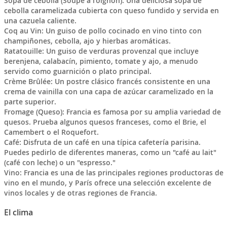
Sopa de cebolla (Soupe à l'oignon): Una deliciosa sopa de
cebolla caramelizada cubierta con queso fundido y servida en
una cazuela caliente.
Coq au Vin: Un guiso de pollo cocinado en vino tinto con
champiñones, cebolla, ajo y hierbas aromáticas.
Ratatouille: Un guiso de verduras provenzal que incluye
berenjena, calabacín, pimiento, tomate y ajo, a menudo
servido como guarnición o plato principal.
Crème Brûlée: Un postre clásico francés consistente en una
crema de vainilla con una capa de azúcar caramelizado en la
parte superior.
Fromage (Queso): Francia es famosa por su amplia variedad de
quesos. Prueba algunos quesos franceses, como el Brie, el
Camembert o el Roquefort.
Café: Disfruta de un café en una típica cafetería parisina.
Puedes pedirlo de diferentes maneras, como un "café au lait"
(café con leche) o un "espresso."
Vino: Francia es una de las principales regiones productoras de
vino en el mundo, y París ofrece una selección excelente de
vinos locales y de otras regiones de Francia.
El clima