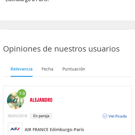
Los mejores meses para viajar de Edimburgo a París
son Marzo, Enero, Diciembre
Opiniones de nuestros usuarios
Relevancia
Fecha
Puntuación
7.0
ALEJANDRO
Opinión
Verificada
06/05/2018
En pareja
AIR FRANCE Edimburgo-París