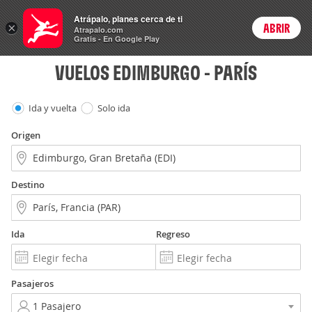
Vuelos
Atrápalo, planes cerca de ti
×
ABRIR
Login
Atrapalo.com
Gratis - En Google Play
VUELOS EDIMBURGO - PARÍS
Ida y vuelta
Solo ida
Origen
Destino
Ida
Regreso
Pasajeros