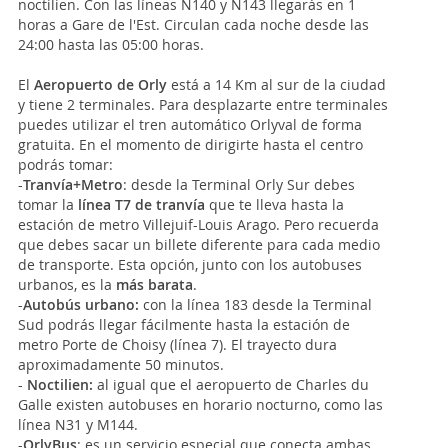
noctilien. Con las líneas N140 y N143 llegarás en 1
horas a Gare de l'Est. Circulan cada noche desde las
24:00 hasta las 05:00 horas.
El
Aeropuerto de Orly
está a 14 Km al sur de la ciudad
y tiene 2 terminales. Para desplazarte entre terminales
puedes utilizar el tren automático Orlyval de forma
gratuita. En el momento de dirigirte hasta el centro
podrás tomar:
-
Tranvía+Metro
: desde la Terminal Orly Sur debes
tomar la
línea T7 de tranvía
que te lleva hasta la
estación de metro Villejuif-Louis Arago. Pero recuerda
que debes sacar un billete diferente para cada medio
de transporte. Esta opción, junto con los autobuses
urbanos, es la
más barata
.
-
Autobús urbano:
con la línea 183 desde la Terminal
Sud podrás llegar fácilmente hasta la estación de
metro Porte de Choisy (línea 7). El trayecto dura
aproximadamente 50 minutos.
-
Noctilien:
al igual que el aeropuerto de Charles du
Galle existen autobuses en horario nocturno, como las
línea N31 y M144.
-
OrlyBus
: es un servicio especial que conecta ambas