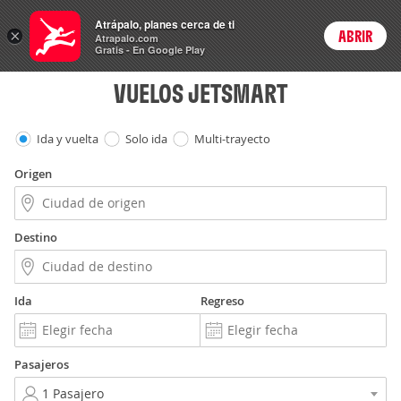
Vuelos
Atrápalo, planes cerca de ti
×
ABRIR
Login
Atrapalo.com
Gratis - En Google Play
VUELOS JETSMART
Ida y vuelta
Solo ida
Multi-trayecto
Origen
Destino
Ida
Regreso
Pasajeros