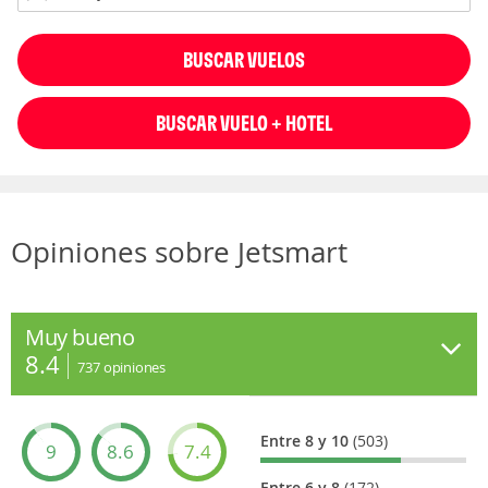
BUSCAR VUELOS
BUSCAR VUELO + HOTEL
Opiniones sobre Jetsmart
Muy bueno
8.4
737
opiniones
Entre 8 y 10
(503)
9
8.6
7.4
Entre 6 y 8
(172)