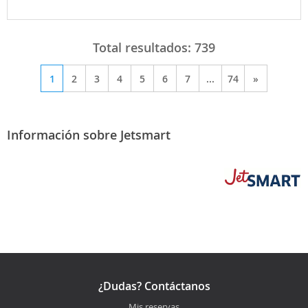
Total resultados:
739
1
2
3
4
5
6
7
...
74
»
Información sobre Jetsmart
¿Dudas? Contáctanos
Mis reservas