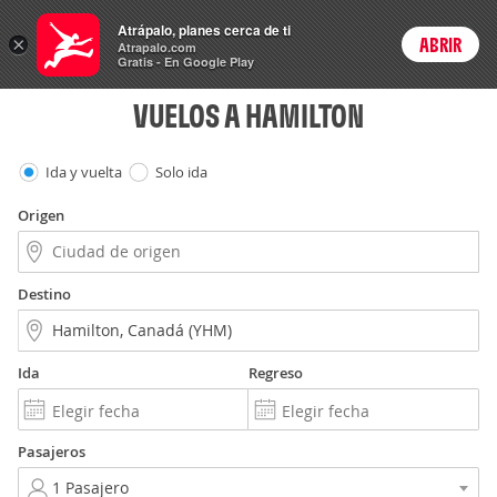
Vuelos
Atrápalo, planes cerca de ti
×
ABRIR
Login
Atrapalo.com
Gratis - En Google Play
VUELOS A HAMILTON
Ida y vuelta
Solo ida
Origen
Destino
Ida
Regreso
Pasajeros