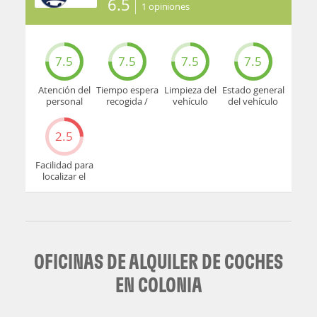
6.5
1
opiniones
7.5
7.5
7.5
7.5
Atención del
Tiempo espera
Limpieza del
Estado general
personal
recogida /
vehículo
del vehículo
devolución
2.5
Facilidad para
localizar el
mostrador u
oficina
OFICINAS DE ALQUILER DE COCHES
EN COLONIA