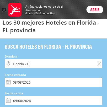
Hoteles
Atrápalo, planes cerca de ti
×
ABRIR
Login
Atrapalo.com
Gratis - En Google Play
Los 30 mejores Hoteles en Florida -
FL provincia
BUSCA HOTELES EN FLORIDA - FL PROVINCIA
Dónde ir
Fecha entrada
Fecha salida