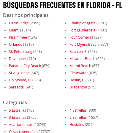
BÚSQUEDAS FRECUENTES EN FLORIDA - FL
Destinos principales
Citrus Ridge
(2355)
Championsgate
(1781)
Miami
(1614)
Fort Lauderdale
(1437)
Kissimmee
(1342)
Four Corners
(1327)
Orlando
(1317)
Fort Myers Beach
(977)
St. Petersburg
(748)
Reunion, Fl
(723)
Davenport
(710)
Miramar Beach
(696)
Panama City Beach
(679)
Miami Beach
(677)
St Augustine
(647)
Clearwater
(635)
Hollywood, FL
(635)
Destin, Fl
(631)
Sarasota
(591)
Bradenton
(575)
Categorías
5 Estrellas
(169)
4 Estrellas
(800)
3 Estrellas
(2756)
2 Estrellas
(1657)
Apartamentos
(10743)
Hostales
(201)
Otras categorías
(27737)