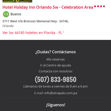
Hotel Holiday Inn Orlando Sw - Celebration Area
Bueno
7.9
5711 West Irlo Bronson Memorial Hwy - 34746,
Orlando
Ver los 44185 hoteles en Florida - FL
¿Dudas? Contáctanos
Mis reservas
Ir al Centro de ayuda
Contacta con nosotros
(507) 833-9850
Llámanos de lunes a viernes de 8 am a 6 pm
info@atrapalo.com.pa
E-mail:
¡Síguenos!