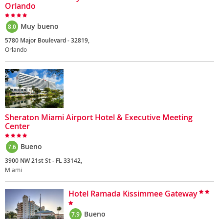
Orlando
Muy bueno
8.0
5780 Major Boulevard - 32819,
Orlando
Sheraton Miami Airport Hotel & Executive Meeting
Center
Bueno
7.6
3900 NW 21st St - FL 33142,
Miami
Hotel Ramada Kissimmee Gateway
Bueno
7.9