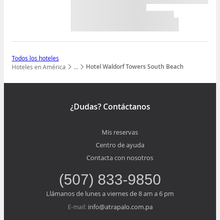
Todos los hoteles
Hotel Waldorf Towers South Beach
Hoteles en América
…
Mostrar todos los niveles
¿Dudas? Contáctanos
Mis reservas
Centro de ayuda
Contacta con nosotros
(507) 833-9850
Llámanos de lunes a viernes de 8 am a 6 pm
info@atrapalo.com.pa
E-mail: