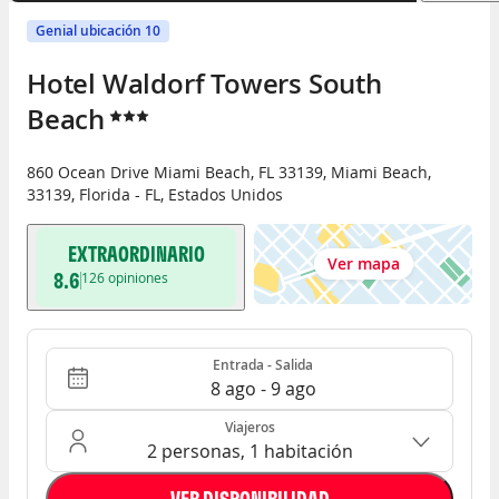
Genial ubicación 10
Hotel Waldorf Towers South 
Beach
860 Ocean Drive Miami Beach, FL 33139
,
Miami Beach
,
33139
,
Florida - FL
,
Estados Unidos
EXTRAORDINARIO
Ver mapa
8.6
126
opiniones
Entrada - Salida
Ocupación: 2 personas, 1 habitación
Entrada - Salida
8 ago - 9 ago
Viajeros
2 personas, 1 habitación
VER DISPONIBILIDAD