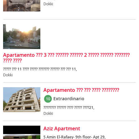
Dokki
Apartamento ??? 3 ??? ?????? ?????? 2 ????? ?????? ???????
???? ????
????? ??? 11 ???? ????? ??????? ?????? ??? ??? 11,
Dokki
Apartamento ??? ??? ???? ????????
Extraordinario
10
???????? ?????? ???? ????? ????21,
Dokki
Aziz Apartment
5 Amin El-Rafaey- 9th floor- Apt 29,