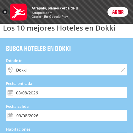
Hoteles
Atrápalo, planes cerca de ti
×
ABRIR
Login
Atrapalo.com
Gratis - En Google Play
Los 10 mejores Hoteles en Dokki
BUSCA HOTELES EN DOKKI
Dónde ir
Fecha entrada
Fecha salida
Habitaciones