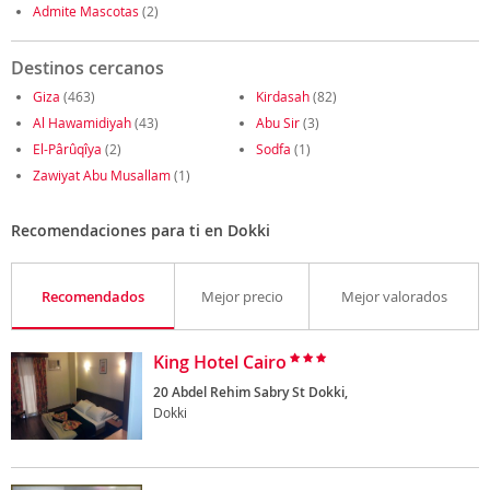
Admite Mascotas
(2)
Destinos cercanos
Giza
(463)
Kirdasah
(82)
Al Hawamidiyah
(43)
Abu Sir
(3)
El-Pârûqîya
(2)
Sodfa
(1)
Zawiyat Abu Musallam
(1)
Recomendaciones para ti en Dokki
Recomendados
Mejor precio
Mejor valorados
King Hotel Cairo
20 Abdel Rehim Sabry St Dokki,
Dokki