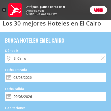
Hoteles
Atrápalo, planes cerca de ti
×
ABRIR
Login
Atrapalo.com
Gratis - En Google Play
Los 30 mejores Hoteles en El Cairo
BUSCA HOTELES EN EL CAIRO
Dónde ir
Fecha entrada
Fecha salida
Habitaciones