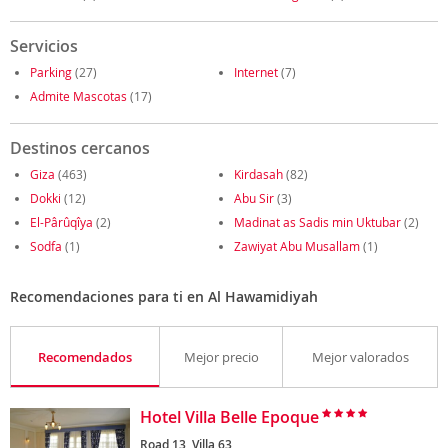
Servicios
Parking
(27)
Internet
(7)
Admite Mascotas
(17)
Destinos cercanos
Giza
(463)
Kirdasah
(82)
Dokki
(12)
Abu Sir
(3)
El-Pârûqîya
(2)
Madinat as Sadis min Uktubar
(2)
Sodfa
(1)
Zawiyat Abu Musallam
(1)
Recomendaciones para ti en Al Hawamidiyah
Recomendados
Mejor precio
Mejor valorados
Hotel Villa Belle Epoque
Road 13, Villa 63,