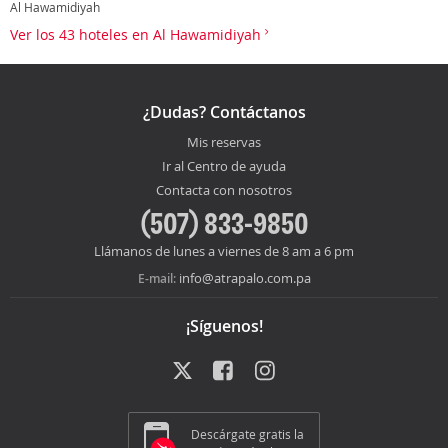
Al Hawamidiyah
Ver los 43 hoteles en Al Hawamidiyah
¿Dudas? Contáctanos
Mis reservas
Ir al Centro de ayuda
Contacta con nosotros
(507) 833-9850
Llámanos de lunes a viernes de 8 am a 6 pm
info@atrapalo.com.pa
E-mail:
¡Síguenos!
Descárgate gratis la