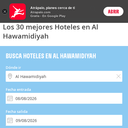
Hoteles
Atrápalo, planes cerca de ti
×
ABRIR
Login
Atrapalo.com
Gratis - En Google Play
Los 30 mejores Hoteles en Al
Hawamidiyah
BUSCA HOTELES EN AL HAWAMIDIYAH
Dónde ir
Fecha entrada
Fecha salida