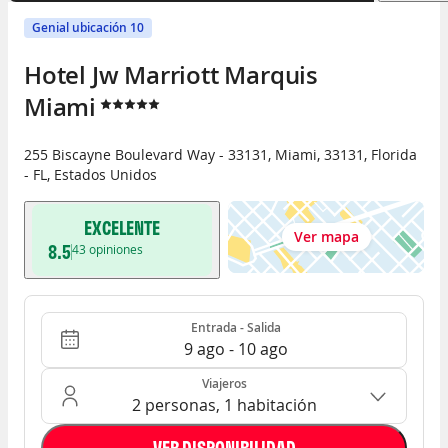
Genial ubicación 10
Hotel Jw Marriott Marquis 
Miami
255 Biscayne Boulevard Way - 33131
,
Miami
,
33131
,
Florida
- FL
,
Estados Unidos
EXCELENTE
Ver mapa
8.5
43
opiniones
Entrada - Salida
Ocupación: 2 personas, 1 habitación
Entrada - Salida
9 ago - 10 ago
Viajeros
2 personas, 1 habitación
VER DISPONIBILIDAD