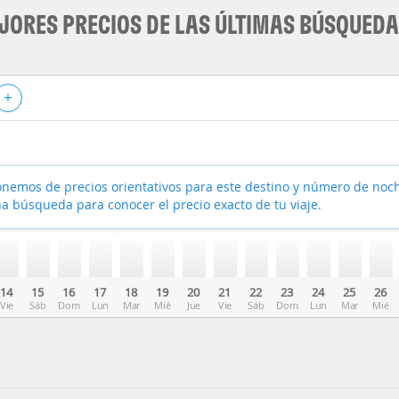
JORES PRECIOS DE LAS ÚLTIMAS BÚSQUED
+
nemos de precios orientativos para este destino y número de noc
a búsqueda para conocer el precio exacto de tu viaje.
14
15
16
17
18
19
20
21
22
23
24
25
26
Vie
Sáb
Dom
Lun
Mar
Mié
Jue
Vie
Sáb
Dom
Lun
Mar
Mié