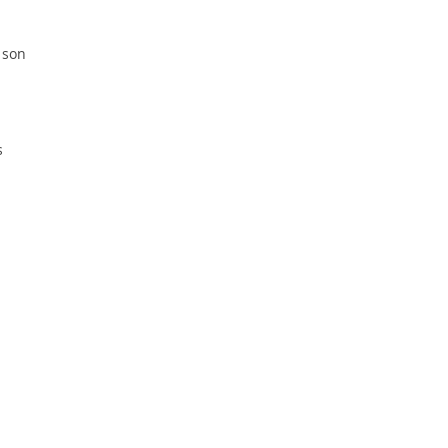
 son
s