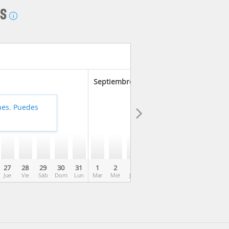
AS
Septiembre 2026
hes. Puedes
27
28
29
30
31
1
2
3
4
5
6
7
8
Jue
Vie
Sáb
Dom
Lun
Mar
Mié
Jue
Vie
Sáb
Dom
Lun
Mar