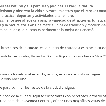
lleza natural y sus parques y jardines. El Parque Natural
erismo y observar la vida silvestre, mientras que el Parque Oma
racticar deportes y actividades al aire libre.
cinante que ofrece una amplia variedad de atracciones turística
na y la naturaleza. Con una mezcla única de tradición y modernidad
ara aquellos que buscan experimentar lo mejor de Panamá.
0 kilómetros de la ciudad, es la puerta de entrada a esta bella ciud
utobuses locales, llamados Diablos Rojos, que circulan de 5h a 2
ó unos kilómetros al este. Hoy en día, esta ciudad colonial sigue
 la vida nocturna.
para admirar los restos de la ciudad antigua.
 poco de la ciudad. Aquí te encontrarás con perezosos, armadillos
 una hora de la Avenida Central y ofrece unas magníficas vistas de 