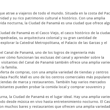
e atrae a viajeros de todo el mundo. Situada en la costa del Pac
idad y su rico patrimonio cultural e histórico. Con una amplia
 vida nocturna, la Ciudad de Panamá es una ciudad que ofrece alg
 Ciudad de Panamá es el Casco Viejo, el casco histórico de la ciuda
mpedradas, su arquitectura colonial y su gran cantidad de
explorar la Catedral Metropolitana, el Palacio de las Garzas y el
el Canal de Panamá, uno de los logros de ingeniería más
er cómo funcionan las esclusas del canal y aprender sobre la
 de visitantes del Canal de Panamá también ofrece una amplia vari
la familia.
ferta de compras, con una amplia variedad de tiendas y centros
laza Pacific Mall es uno de los centros comerciales más populare
 tiendas de marca y restaurantes. También hay varios mercados
isitantes pueden probar la comida local y comprar souvenirs y
urna, la Ciudad de Panamá es el lugar ideal. Hay una amplia vari
todo desde música en vivo hasta entretenimiento nocturno. El Ca
, con muchos bares y restaurantes que ofrecen una amplia varieda