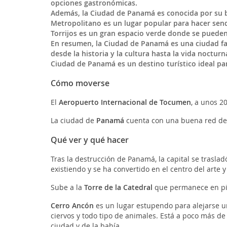
opciones gastronómicas.
Además, la Ciudad de Panamá es conocida por su be
Metropolitano es un lugar popular para hacer send
Torrijos es un gran espacio verde donde se pueden p
En resumen, la Ciudad de Panamá es una ciudad fas
desde la historia y la cultura hasta la vida noctur
Ciudad de Panamá es un destino turístico ideal p
Cómo moverse
El
Aeropuerto Internacional de Tocumen
, a unos 2
La ciudad de
Panamá
cuenta con una buena red de a
Qué ver y qué hacer
Tras la destrucción de Panamá, la capital se traslad
existiendo y se ha convertido en el centro del arte y
Sube a la
Torre de la Catedral
que permanece en pie 
Cerro Ancón
es un lugar estupendo para alejarse un
ciervos y todo tipo de animales. Está a poco más de
ciudad y de la bahía.