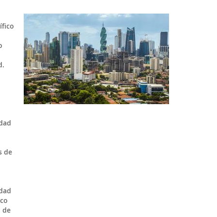
ífico
o
d.
edad
s de
edad
sco
d de