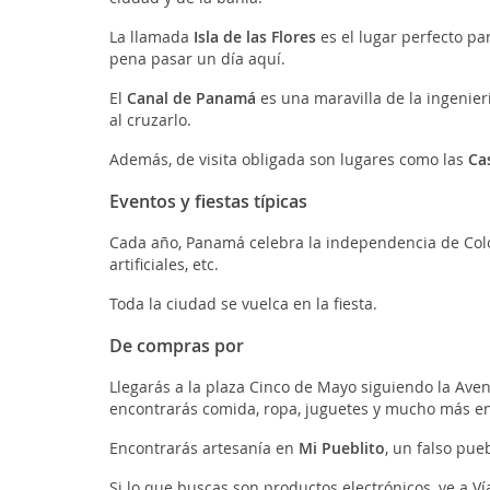
La llamada
Isla de las Flores
es el lugar perfecto pa
pena pasar un día aquí.
El
Canal de Panamá
es una maravilla de la ingenier
al cruzarlo.
Además, de visita obligada son lugares como las
Ca
Eventos y fiestas típicas
Cada año, Panamá celebra la independencia de Colom
artificiales, etc.
Toda la ciudad se vuelca en la fiesta.
De compras por
Llegarás a la plaza Cinco de Mayo siguiendo la Aveni
encontrarás comida, ropa, juguetes y mucho más en
Encontrarás artesanía en
Mi Pueblito
, un falso pue
Si lo que buscas son productos electrónicos, ve a Vía