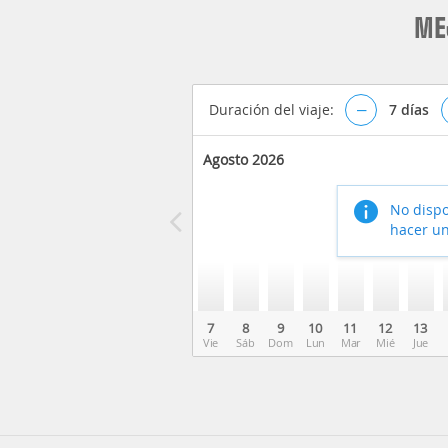
ME
Duración del viaje:
–
7
días
Agosto 2026
No dispo
hacer un
7
8
9
10
11
12
13
Vie
Sáb
Dom
Lun
Mar
Mié
Jue