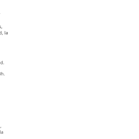
r
s,
, la
ad.
3h.
,
la