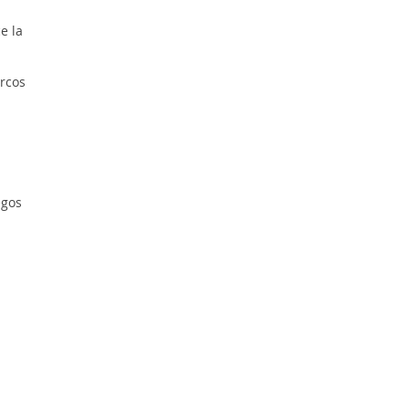
e la
rcos
egos