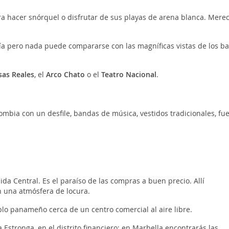
ra hacer snórquel o disfrutar de sus playas de arena blanca. Merec
ía pero nada puede compararse con las magníficas vistas de los ba
sas Reales
, el
Arco Chato
o el
Teatro Nacional
.
bia con un desfile, bandas de música, vestidos tradicionales, fu
da Central. Es el paraíso de las compras a buen precio. Allí
 una atmósfera de locura.
blo panameño cerca de un centro comercial al aire libre.
 Estronga, en el distrito financiero; en Marbella encontrarás las