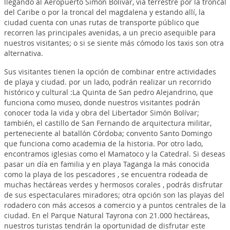
llegando al Aeropuerto Simón Bolívar, vía terrestre por la troncal
del Caribe o por la troncal del magdalena y estando allí, la
ciudad cuenta con unas rutas de transporte público que
recorren las principales avenidas, a un precio asequible para
nuestros visitantes; o si se siente más cómodo los taxis son otra
alternativa.
Sus visitantes tienen la opción de combinar entre actividades
de playa y ciudad. por un lado, podrán realizar un recorrido
histórico y cultural :La Quinta de San pedro Alejandrino, que
funciona como museo, donde nuestros visitantes podrán
conocer toda la vida y obra del Libertador Simón Bolívar;
también, el castillo de San Fernando de arquitectura militar,
perteneciente al batallón Córdoba; convento Santo Domingo
que funciona como academia de la historia. Por otro lado,
encontramos iglesias como el Mamatoco y la Catedral. Si deseas
pasar un día en familia y en playa Taganga la más conocida
como la playa de los pescadores , se encuentra rodeada de
muchas hectáreas verdes y hermosos corales , podrás disfrutar
de sus espectaculares miradores; otra opción son las playas del
rodadero con más accesos a comercio y a puntos centrales de la
ciudad. En el Parque Natural Tayrona con 21.000 hectáreas,
nuestros turistas tendrán la oportunidad de disfrutar este