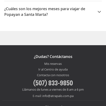
La duración media para viajar entre Popayan y Santa
Marta es 05:20
¿Cuáles son los mejores meses para viajar de
Popayan a Santa Marta?
Los mejores meses para viajar de Popayan a Santa
Marta son Agosto, Julio, Septiembre
¿Dudas? Contáctanos
Mis reservas
Ir al Centro de ayuda
Contacta con nosotros
(507) 833-9850
Llámanos de lunes a viernes de 8 am a 6 pm
info@atrapalo.com.pa
E-mail: