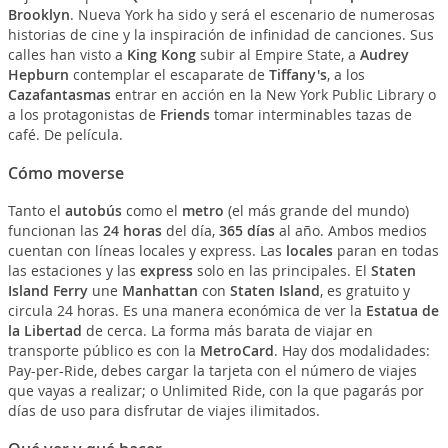
Brooklyn
. Nueva York ha sido y será el escenario de numerosas
historias de cine y la inspiración de infinidad de canciones. Sus
calles han visto a
King Kong
subir al Empire State, a
Audrey
Hepburn
contemplar el escaparate de
Tiffany's
, a los
Cazafantasmas
entrar en acción en la New York Public Library o
a los protagonistas de
Friends
tomar interminables tazas de
café. De película.
Cómo moverse
Tanto el
autobús
como el
metro
(el más grande del mundo)
funcionan las
24 horas
del día,
365 días
al año. Ambos medios
cuentan con líneas locales y express. Las
locales
paran en todas
las estaciones y las
express
solo en las principales. El
Staten
Island Ferry
une
Manhattan
con
Staten Island
, es gratuito y
circula 24 horas. Es una manera económica de ver la
Estatua de
la Libertad
de cerca. La forma más barata de viajar en
transporte público es con la
MetroCard
. Hay dos modalidades:
Pay-per-Ride, debes cargar la tarjeta con el número de viajes
que vayas a realizar; o Unlimited Ride, con la que pagarás por
días de uso para disfrutar de viajes ilimitados.