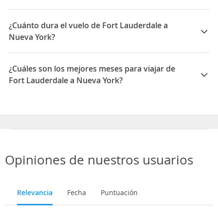
Las compañías que vuelan de Fort Lauderdale a Nueva
York son: Delta, Spirit, Jetblue, United Airlines,
¿Cuánto dura el vuelo de Fort Lauderdale a
American Airlines
Nueva York?
La duración media para viajar entre Fort Lauderdale y
Nueva York es 02:57
¿Cuáles son los mejores meses para viajar de
Fort Lauderdale a Nueva York?
Los mejores meses para viajar de Fort Lauderdale a
Nueva York son Julio, Agosto, Junio
Opiniones de nuestros usuarios
Relevancia
Fecha
Puntuación