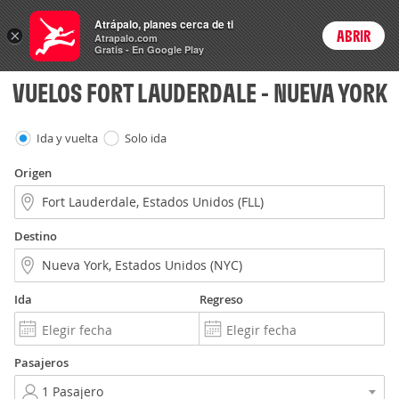
Vuelos
Atrápalo, planes cerca de ti
×
ABRIR
Login
Atrapalo.com
Gratis - En Google Play
VUELOS FORT LAUDERDALE - NUEVA YORK
Ida y vuelta
Solo ida
Origen
Destino
Ida
Regreso
Pasajeros