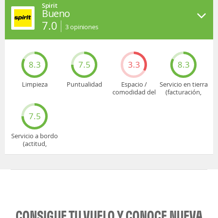
Spirit
Bueno
7.0
3
opiniones
8.3
7.5
3.3
8.3
Limpieza
Puntualidad
Espacio /
Servicio en tierra
comodidad del
(facturación,
asiento
embarque...)
7.5
Servicio a bordo
(actitud,
cuidado...)
CONSIGUE TU VUELO Y CONOCE NUEVA