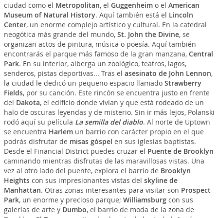
ciudad como el
Metropolitan
, el
Guggenheim
o el
American
Museum of Natural History
. Aquí también está el
Lincoln
Center
, un enorme complejo artístico y cultural. En la catedral
neogótica más grande del mundo,
St. John the Divine
, se
organizan actos de pintura, música o poesía. Aquí también
encontrarás el parque más famoso de la gran manzana,
Central
Park
. En su interior, alberga un zoológico, teatros, lagos,
senderos, pistas deportivas... Tras el
asesinato de John Lennon
,
la ciudad le dedicó un pequeño espacio llamado
Strawberry
Fields
, por su canción. Este rincón se encuentra justo en frente
del
Dakota
, el edificio donde vivían y que está rodeado de un
halo de oscuras leyendas y de misterio. Sin ir más lejos, Polanski
rodó aquí su película
La semilla del diablo
. Al norte de Uptown
se encuentra
Harlem
un barrio con carácter propio en el que
podrás disfrutar de
misas góspel
en sus iglesias baptistas.
Desde el Financial District puedes cruzar el
Puente de Brooklyn
caminando mientras disfrutas de las maravillosas vistas. Una
vez al otro lado del puente, explora el barrio de
Brooklyn
Heights
con sus impresionantes vistas del
skyline de
Manhattan
. Otras zonas interesantes para visitar son
Prospect
Park
, un enorme y precioso parque;
Williamsburg
con sus
galerías de arte y
Dumbo
, el barrio de moda de la zona de