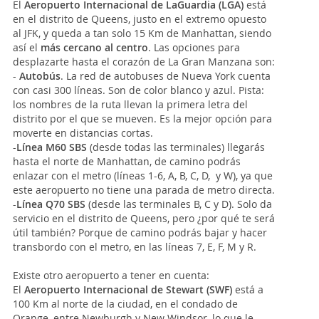
El
Aeropuerto Internacional de LaGuardia (LGA)
está
en el distrito de Queens, justo en el extremo opuesto
al JFK, y queda a tan solo 15 Km de Manhattan, siendo
así el
más cercano al centro
. Las opciones para
desplazarte hasta el corazón de La Gran Manzana son:
-
Autobús
. La red de autobuses de Nueva York cuenta
con casi 300 líneas. Son de color blanco y azul. Pista:
los nombres de la ruta llevan la primera letra del
distrito por el que se mueven. Es la mejor opción para
moverte en distancias cortas.
-
Línea M60 SBS
(desde todas las terminales) llegarás
hasta el norte de Manhattan, de camino podrás
enlazar con el metro (líneas 1-6, A, B, C, D, y W), ya que
este aeropuerto no tiene una parada de metro directa.
-
Línea Q70 SBS
(desde las terminales B, C y D). Solo da
servicio en el distrito de Queens, pero ¿por qué te será
útil también? Porque de camino podrás bajar y hacer
transbordo con el metro, en las líneas 7, E, F, M y R.
Existe otro aeropuerto a tener en cuenta:
El
Aeropuerto Internacional de Stewart
(SWF)
está a
100 Km al norte de la ciudad, en el condado de
Orange, entre Newburgh y New Windsor, lo que le