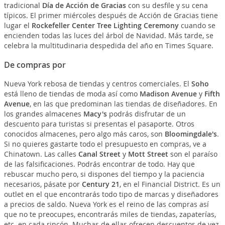
tradicional
Día de Acción de Gracias
con su desfile y su cena
típicos. El primer miércoles después de Acción de Gracias tiene
lugar el
Rockefeller Center Tree Lighting Ceremony
cuando se
encienden todas las luces del árbol de Navidad. Más tarde, se
celebra la multitudinaria despedida del año en Times Square.
De compras por
Nueva York rebosa de tiendas y centros comerciales. El
Soho
está lleno de tiendas de moda así como
Madison Avenue
y
Fifth
Avenue
, en las que predominan las tiendas de diseñadores. En
los grandes almacenes
Macy's
podrás disfrutar de un
descuento para turistas si presentas el pasaporte. Otros
conocidos almacenes, pero algo más caros, son
Bloomingdale's
.
Si no quieres gastarte todo el presupuesto en compras, ve a
Chinatown. Las calles
Canal Street
y
Mott Street
son el paraíso
de las falsificaciones. Podrás encontrar de todo. Hay que
rebuscar mucho pero, si dispones del tiempo y la paciencia
necesarios, pásate por
Century 21
, en el Financial District. Es un
outlet en el que encontrarás todo tipo de marcas y diseñadores
a precios de saldo. Nueva York es el reino de las compras así
que no te preocupes, encontrarás miles de tiendas, zapaterías,
etc. en cada rincón. Muchas de ellas ofrecen descuentos de vez