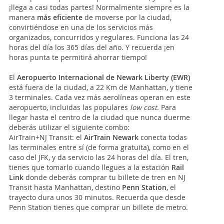
¡llega a casi todas partes! Normalmente siempre es la
manera
más eficiente
de moverse por la ciudad,
convirtiéndose en una de los servicios más
organizados, concurridos y regulares. Funciona las 24
horas del día los 365 días del año. Y recuerda ¡en
horas punta te permitirá ahorrar tiempo!
El
Aeropuerto Internacional de Newark Liberty (EWR)
está fuera de la ciudad, a 22 Km de Manhattan, y tiene
3 terminales. Cada vez más aerolíneas operan en este
aeropuerto, incluidas las populares
low cost
. Para
llegar hasta el centro de la ciudad que nunca duerme
deberás utilizar el siguiente combo:
AirTrain+NJ Transit: el
AirTrain Newark
conecta todas
las terminales entre sí (de forma gratuita), como en el
caso del JFK, y da servicio las 24 horas del día. El tren,
tienes que tomarlo cuando llegues a la estación
Rail
Link
donde deberás comprar tu billete de tren en NJ
Transit hasta Manhattan, destino
Penn Station
, el
trayecto dura unos 30 minutos. Recuerda que desde
Penn Station tienes que comprar un billete de metro.