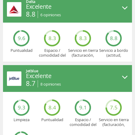
Delta
Excelente
8.8
6
opiniones
9.6
8.3
8.3
8.8
Puntualidad
Espacio /
Servicio en tierra
Servicio a bordo
comodidad del
(facturación,
(actitud,
asiento
embarque...)
cuidado...)
Jetblue
Excelente
8.7
8
opiniones
9.3
8.4
9.1
7.5
Limpieza
Puntualidad
Espacio /
Servicio en tierra
comodidad del
(facturación,
asiento
embarque...)