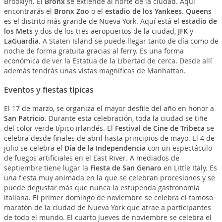
Brooklyn. El
Bronx
se extiende al norte de la ciudad. Aquí
encontrarás el
Bronx Zoo
o el
estadio de los Yankees
.
Queens
es el distrito más grande de Nueva York. Aquí está el
estadio de
los Mets
y dos de los tres aeropuertos de la ciudad,
JFK
y
LaGuardia
. A Staten Island se puede llegar tanto de día como de
noche de forma gratuita gracias al ferry. Es una forma
económica de ver la Estatua de la Libertad de cerca. Desde allí
además tendrás unas vistas magníficas de Manhattan.
Eventos y fiestas típicas
El 17 de marzo, se organiza el mayor desfile del año en honor a
San Patricio
. Durante esta celebración, toda la ciudad se tiñe
del color verde típico irlandés. El
Festival de Cine de Tribeca
se
celebra desde finales de abril hasta principios de mayo. El 4 de
julio se celebra el
Día de la Independencia
con un espectáculo
de fuegos artificiales en el East River. A mediados de
septiembre tiene lugar la
Fiesta de San Genaro
en Little Italy. Es
una fiesta muy animada en la que se celebran procesiones y se
puede degustar más que nunca la estupenda gastronomía
italiana. El primer domingo de noviembre se celebra el famoso
maratón de la ciudad de Nueva York que atrae a participantes
de todo el mundo. El cuarto jueves de noviembre se celebra el