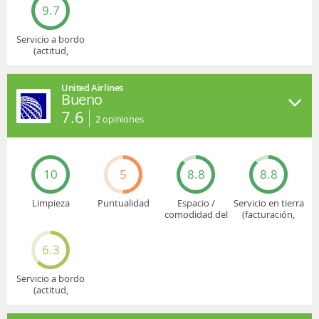
9.7
Servicio a bordo
(actitud,
cuidado...)
United Airlines
Bueno
7.6
2
opiniones
10
5
8.8
8.8
Limpieza
Puntualidad
Espacio /
Servicio en tierra
comodidad del
(facturación,
asiento
embarque...)
6.3
Servicio a bordo
(actitud,
cuidado...)