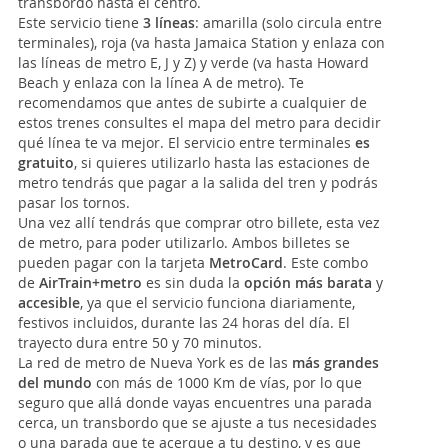
transbordo hasta el centro.
Este servicio tiene
3 líneas
: amarilla (solo circula entre
terminales), roja (va hasta Jamaica Station y enlaza con
las líneas de metro E, J y Z) y verde (va hasta Howard
Beach y enlaza con la línea A de metro). Te
recomendamos que antes de subirte a cualquier de
estos trenes consultes el mapa del metro para decidir
qué línea te va mejor. El servicio entre terminales
es
gratuito
, si quieres utilizarlo hasta las estaciones de
metro tendrás que pagar a la salida del tren y podrás
pasar los tornos.
Una vez allí tendrás que comprar otro billete, esta vez
de metro, para poder utilizarlo. Ambos billetes se
pueden pagar con la tarjeta
MetroCard
. Este combo
de
AirTrain+metro
es sin duda la
opción más barata
y
accesible
, ya que el servicio funciona diariamente,
festivos incluidos, durante las 24 horas del día. El
trayecto dura entre 50 y 70 minutos.
La red de metro de Nueva York es de las
más grandes
del mundo
con más de 1000 Km de vías, por lo que
seguro que allá donde vayas encuentres una parada
cerca, un transbordo que se ajuste a tus necesidades
o una parada que te acerque a tu destino, y es que