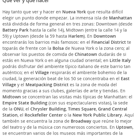
Qué ver y qué hacer
Hay tanto que ver y hacer en
Nueva York
que resulta difícil
elegir un punto donde empezar. La inmensa isla de
Manhattan
está dividida de forma general en tres zonas: Downtown (desde
Battery Park
hasta la calle 14), Midtown (entre la calle 14 y la
59) y Uptown (desde la 59 hasta
Harlem
). En
Downtown
encontrarás los barrios más famosos: en el
Financial District
te
toparás de frente con la
Bolsa
de Nueva York o la zona cero; al
observar los puestos de comida de
Chinatown
dudarás de si
estás en Nueva York o en alguna ciudad oriental; en
Little Italy
podrás disfrutar del ambiente típico italiano de este barrio tan
auténtico; en el
Village
respirarás el ambiente bohemio de la
ciudad, la generación beat de los 50 se concentraba en el
East
Village
y el
Meatpacking District
es la zona de moda del
momento gracias a sus clubes, galerías de arte y tiendas. En
Midtown
se concentran las visitas más típicas de Manhattan: el
Empire State Building
(con sus espectaculares vistas), la sede
de la
ONU
, el
Chrysler Building
,
Times Square
,
Grand Central
Station
, el
Rockefeller Center
o la
New York Public Library
. Aquí
también se encuentra la zona de
Broadway
que reúne lo mejor
del teatro y de la música con numerosos conciertos. En
Uptown
,
se encuentran varios de los museos más importantes de la