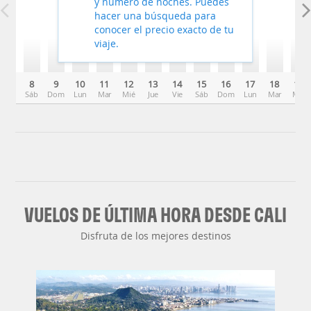
y número de noches. Puedes
hacer una búsqueda para
conocer el precio exacto de tu
viaje.
8
9
10
11
12
13
14
15
16
17
18
19
Sáb
Dom
Lun
Mar
Mié
Jue
Vie
Sáb
Dom
Lun
Mar
Mié
VUELOS DE ÚLTIMA HORA DESDE CALI
Disfruta de los mejores destinos