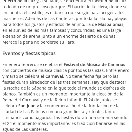
Puerto de la Luz
y, a su lado, se encuentra el
Castillo de la Luz
rodeado de un precioso parque. El barrio de la
Isleta
, donde se
encuentra el castillo, es el barrio que surgió para acoger a los
marineros. Además de Las Canteras, por toda la isla hay playas
para todos los gustos y estados de ánimo. La de
Maspalomas
,
en el sur, es de las más famosas y concurridas; es una larga
extensión de arena junto a un enorme desierto de dunas.
Merece la pena no perderse su
Faro
.
Eventos y fiestas típicas
En enero-febrero se celebra el
Festival de Música de Canarias
con conciertos de música clásica por todas las islas. Entre enero
y marzo se celebra el
Carnaval
. No tiene fecha fija pero las
fiestas duran alrededor de las tres semanas. Hay que destacar
la Noche de la Sábana en la que todo el mundo se disfraza de
blanco. También es un momento importante la elección de la
Reina del Carnaval y de la Reina Infantil. El 24 de junio, se
celebra
San Juan
y la conmemoración de la fundación de la
ciudad de Las Palmas con una gran fiesta y rituales tanto
cristianos como paganos. Las fiestas duran una semana siendo
el 24 el momento más importante. Es tradición bañarse en las
aguas de Las Canteras.