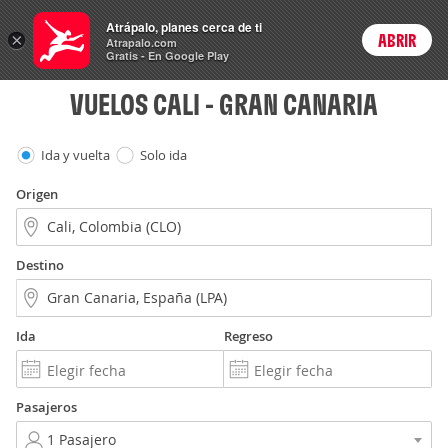
Vuelos
Atrápalo, planes cerca de ti
×
ABRIR
Login
Atrapalo.com
Gratis - En Google Play
VUELOS CALI - GRAN CANARIA
Ida y vuelta
Solo ida
Origen
Destino
Ida
Regreso
Pasajeros