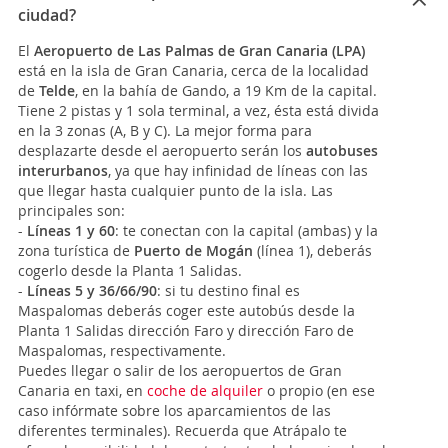
ciudad?
El
Aeropuerto de Las Palmas de Gran Canaria (LPA)
está en la isla de Gran Canaria, cerca de la localidad
de
Telde
, en la bahía de Gando, a 19 Km de la capital.
Tiene 2 pistas y 1 sola terminal, a vez, ésta está divida
en la 3 zonas (A, B y C). La mejor forma para
desplazarte desde el aeropuerto serán los
autobuses
interurbanos
, ya que hay infinidad de líneas con las
que llegar hasta cualquier punto de la isla. Las
principales son:
-
Líneas 1 y 60
: te conectan con la capital (ambas) y la
zona turística de
Puerto de Mogán
(línea 1), deberás
cogerlo desde la Planta 1 Salidas.
-
Líneas 5 y 36/66/90
: si tu destino final es
Maspalomas deberás coger este autobús desde la
Planta 1 Salidas dirección Faro y dirección Faro de
Maspalomas, respectivamente.
Puedes llegar o salir de los aeropuertos de Gran
Canaria en taxi, en
coche de alquiler
o propio (en ese
caso infórmate sobre los aparcamientos de las
diferentes terminales). Recuerda que Atrápalo te