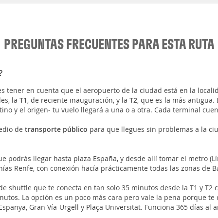
PREGUNTAS FRECUENTES PARA ESTA RUTA
?
es tener en cuenta que el aeropuerto de la ciudad está en la local
es, la
T1
, de reciente inauguración, y la
T2
, que es la más antigua
no y el origen- tu vuelo llegará a una o a otra. Cada terminal cue
edio de
transporte público
para que llegues sin problemas a la ciu
ue podrás llegar hasta plaza España, y desde allí tomar el metro (Líne
canías Renfe, con conexión hacía prácticamente todas las zonas de B
 de shuttle que te conecta en tan solo 35 minutos desde la T1 y T2 c
nutos. La opción es un poco más cara pero vale la pena porque te 
spanya, Gran Vía-Urgell y Plaça Universitat. Funciona 365 días al a