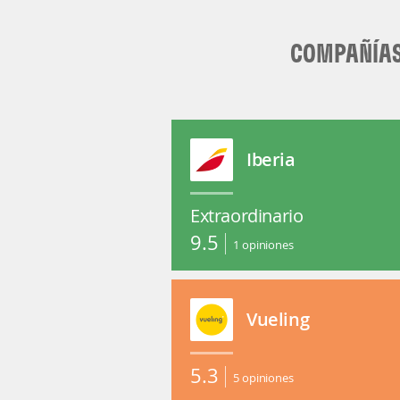
COMPAÑÍAS
Iberia
Extraordinario
9.5
1
opiniones
Vueling
5.3
5
opiniones