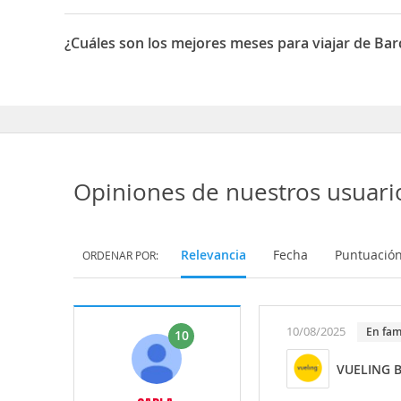
La duración media para viajar entre Barcelona y Bolonia
¿Cuáles son los mejores meses para viajar de Bar
Los mejores meses para viajar de Barcelona a Bolonia s
Opiniones de nuestros usuari
Relevancia
Fecha
Puntuació
ORDENAR POR:
10/08/2025
En fam
10
VUELING B