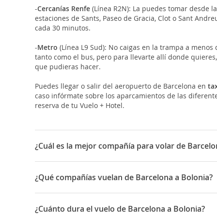
-
Cercanías Renfe
(Línea R2N): La puedes tomar desde la 
estaciones de Sants, Paseo de Gracia, Clot o Sant Andre
cada 30 minutos.
-
Metro
(Línea L9 Sud): No caigas en la trampa a menos qu
tanto como el bus, pero para llevarte allí donde quiere
que pudieras hacer.
Puedes llegar o salir del aeropuerto de Barcelona en
ta
caso infórmate sobre los aparcamientos de las diferentes
reserva de tu Vuelo + Hotel.
¿Cuál es la mejor compañía para volar de Barcelo
Las mejores compañías para viajar entre Barcelona y Bol
¿Qué compañías vuelan de Barcelona a Bolonia?
Las compañías que vuelan de Barcelona a Bolonia son: Ry
¿Cuánto dura el vuelo de Barcelona a Bolonia?