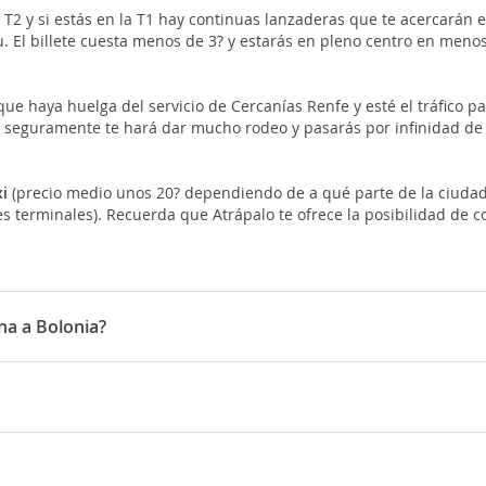
T2 y si estás en la T1 hay continuas lanzaderas que te acercarán e
u. El billete cuesta menos de 3? y estarás en pleno centro en meno
e haya huelga del servicio de Cercanías Renfe y esté el tráfico para
s, seguramente te hará dar mucho rodeo y pasarás por infinidad de 
xi
(precio medio unos 20? dependiendo de a qué parte de la ciudad
 terminales). Recuerda que Atrápalo te ofrece la posibilidad de con
na a Bolonia?
onia son: Iberia, Vueling, Ryanair
anair, Vueling, Iberia, ITA Airways