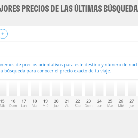
JORES PRECIOS DE LAS ÚLTIMAS BÚSQUED
+
nemos de precios orientativos para este destino y número de noc
a búsqueda para conocer el precio exacto de tu viaje.
15
16
17
18
19
20
21
22
23
24
25
26
27
Sáb
Dom
Lun
Mar
Mié
Jue
Vie
Sáb
Dom
Lun
Mar
Mié
Jue