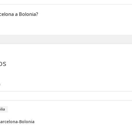
 es 01:40
celona a Bolonia?
on Febrero, Diciembre, Enero
os
n
ilia
arcelona-Bolonia