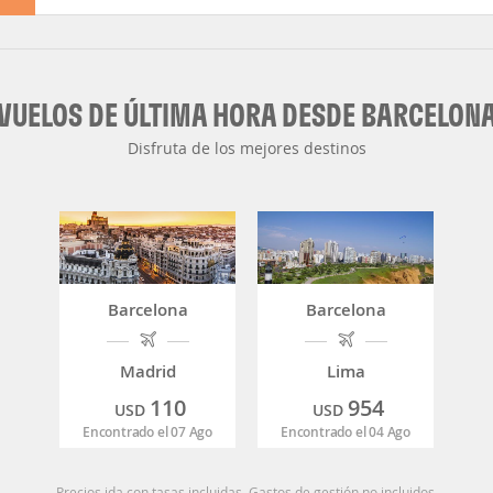
VUELOS DE ÚLTIMA HORA DESDE BARCELON
Disfruta de los mejores destinos
Barcelona
Barcelona
Madrid
Lima
110
954
USD
USD
Encontrado el 07 Ago
Encontrado el 04 Ago
Precios ida con tasas incluidas. Gastos de gestión no incluidos.