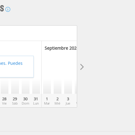
AS
Septiembre 2026
hes. Puedes
28
29
30
31
1
2
3
4
5
6
7
8
9
Vie
Sáb
Dom
Lun
Mar
Mié
Jue
Vie
Sáb
Dom
Lun
Mar
Mié