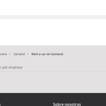
icana
Samaná
Rent a car en Samaná
ar por empresa
s
Sobre nosotros