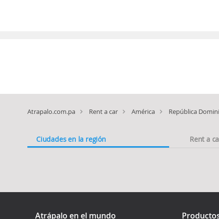
Atrapalo.com.pa
Rent a car
América
República Domin
Ciudades en la región
Rent a c
Atrápalo en el mundo
Producto