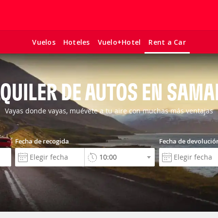
Vuelos
Hoteles
Vuelo+Hotel
Rent a Car
QUILER DE AUTOS EN SAM
Vayas donde vayas, muévete a tu aire con muchas más ventajas
Fecha de recogida
Fecha de devolució