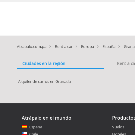
Atrapalo.com.pa
Rent a car
Europa
España
Grana
Ciudades en la región
Rent a c
Alquiler de carros en Granada
Atrápalo en el mundo
Producto
España
Vuelos
Chile
Hoteles