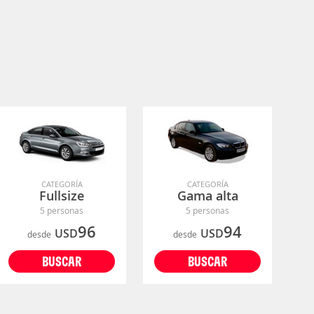
CATEGORÍA
CATEGORÍA
Fullsize
Gama alta
5 personas
5 personas
96
94
USD
USD
desde
desde
BUSCAR
BUSCAR