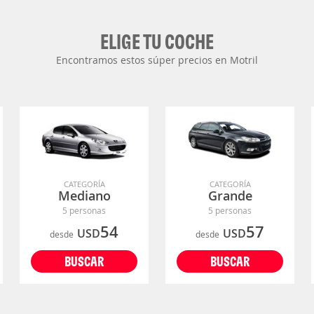
ELIGE TU COCHE
Encontramos estos súper precios en Motril
CATEGORÍA
CATEGORÍA
Mediano
Grande
5 personas
5 personas
54
57
USD
USD
desde
desde
BUSCAR
BUSCAR