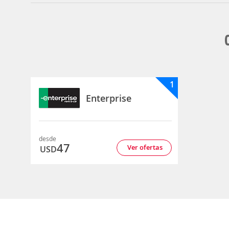
1
Enterprise
desde
47
Ver ofertas
USD