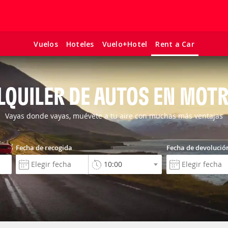
Vuelos
Hoteles
Vuelo+Hotel
Rent a Car
LQUILER DE AUTOS EN MOTR
Vayas donde vayas, muévete a tu aire con muchas más ventajas
Fecha de recogida
Fecha de devolució