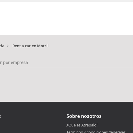
da
Rent a car en Motril
ar por empresa
s
Sobre nosotros
¿Qué es Atrápalo?
Términos y condiciones generales