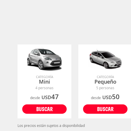
CATEGORÍA
CATEGORÍA
Mini
Pequeño
4 personas
5 personas
47
50
USD
USD
desde
desde
BUSCAR
BUSCAR
Los precios están sujetos a disponibilidad