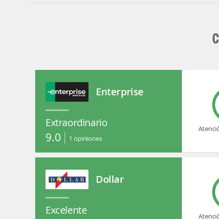
C
Enterprise
Extraordinario
Atenci
9.0
1
opiniones
Dollar
Excelente
Atenci