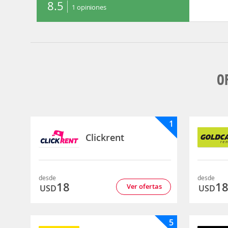
8.5
1
opiniones
O
1
Clickrent
desde
desde
18
1
Ver ofertas
USD
USD
5