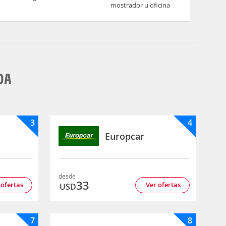
mostrador u oficina
DA
3
4
Europcar
desde
33
 ofertas
Ver ofertas
USD
7
8