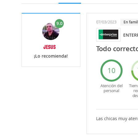
07/03/2023
En famil
9.0
ENTERP
JESUS
Todo correct
¡Lo recomienda!
10
Atención del
Tiem
personal
re
de
Las chicas muy aten