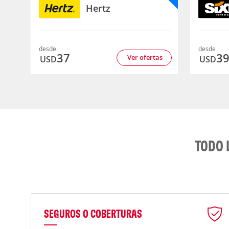
Hertz
desde
desde
37
3
Ver ofertas
USD
USD
TODO 
SEGUROS O COBERTURAS