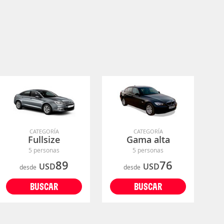
CATEGORÍA
CATEGORÍA
Fullsize
Gama alta
5 personas
5 personas
89
76
USD
USD
desde
desde
BUSCAR
BUSCAR