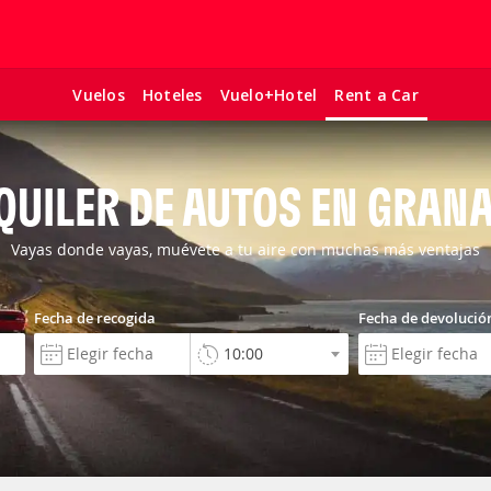
Vuelos
Hoteles
Vuelo+Hotel
Rent a Car
QUILER DE AUTOS EN GRAN
Vayas donde vayas, muévete a tu aire con muchas más ventajas
Fecha de recogida
Fecha de devolució