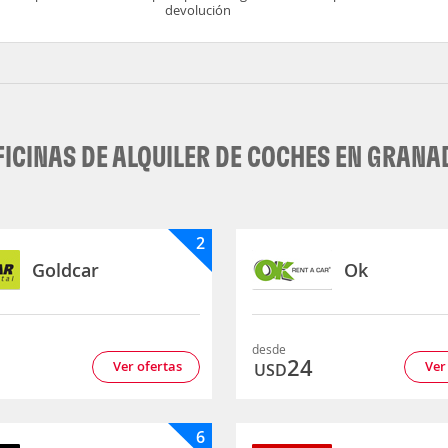
devolución
FICINAS DE ALQUILER DE COCHES EN GRANA
2
Goldcar
Ok
desde
8
24
Ver ofertas
Ver
USD
6