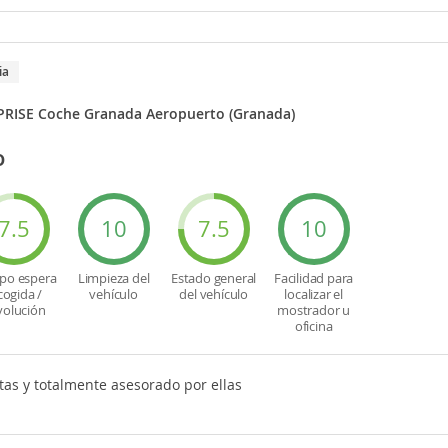
ia
RISE Coche Granada Aeropuerto (Granada)
o
7.5
10
7.5
10
po espera
Limpieza del
Estado general
Facilidad para
cogida /
vehículo
del vehículo
localizar el
volución
mostrador u
oficina
tas y totalmente asesorado por ellas