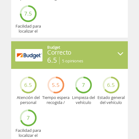
devolución
7.5
Facilidad para
localizar el
mostrador u
oficina
Budget
Correcto
6.5
5
opiniones
6.5
5.5
7
6.5
Atención del
Tiempo espera
Limpieza del
Estado general
personal
recogida /
vehículo
del vehículo
devolución
7
Facilidad para
localizar el