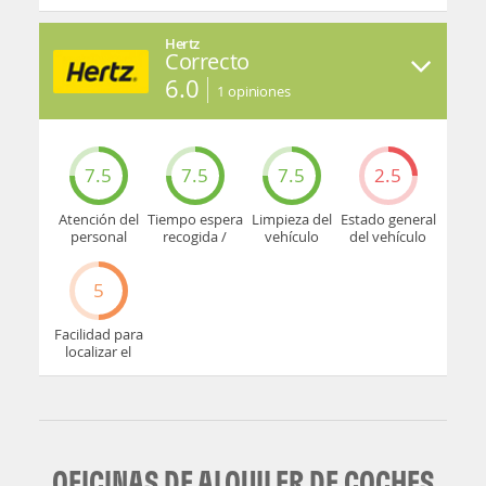
mostrador u
oficina
Hertz
Correcto
6.0
1
opiniones
7.5
7.5
7.5
2.5
Atención del
Tiempo espera
Limpieza del
Estado general
personal
recogida /
vehículo
del vehículo
devolución
5
Facilidad para
localizar el
mostrador u
oficina
OFICINAS DE ALQUILER DE COCHES