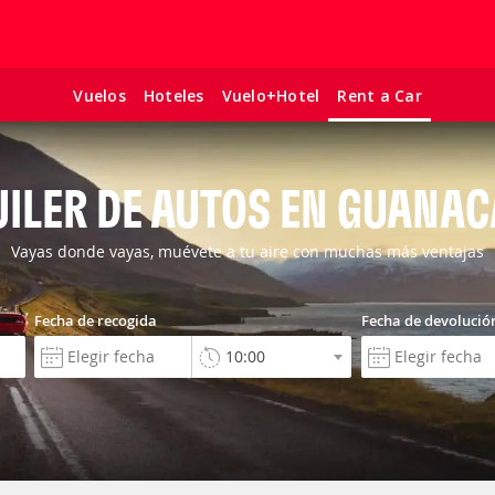
Vuelos
Hoteles
Vuelo+Hotel
Rent a Car
ILER DE AUTOS EN GUANA
Vayas donde vayas, muévete a tu aire con muchas más ventajas
Fecha de recogida
Fecha de devolució