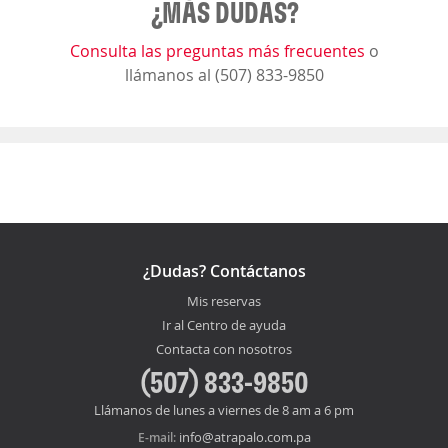
¿MÁS DUDAS?
Consulta las preguntas más frecuentes
o
llámanos al (507) 833-9850
¿Dudas? Contáctanos
Mis reservas
Ir al Centro de ayuda
Contacta con nosotros
(507) 833-9850
Llámanos de lunes a viernes de 8 am a 6 pm
info@atrapalo.com.pa
E-mail: