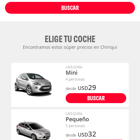
BUSCAR
ELIGE TU COCHE
Encontramos estos súper precios en Chiriqui
CATEGORÍA
Mini
4 personas
29
USD
desde
BUSCAR
CATEGORÍA
Pequeño
5 personas
32
USD
desde