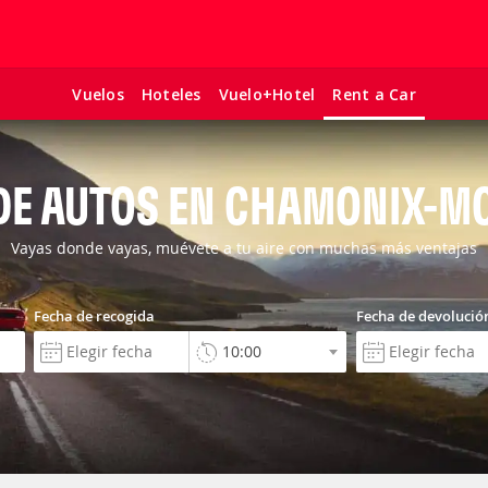
Vuelos
Hoteles
Vuelo+Hotel
Rent a Car
 DE AUTOS EN CHAMONIX-M
Vayas donde vayas, muévete a tu aire con muchas más ventajas
Fecha de recogida
Fecha de devolució