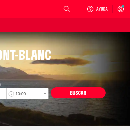
Login
ONT-BLANC
n
BUSCAR