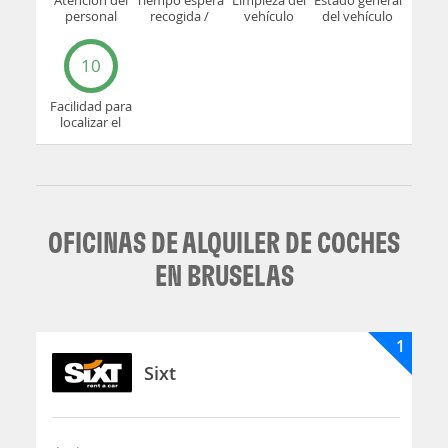
Atención del
Tiempo espera
Limpieza del
Estado general
personal
recogida /
vehículo
del vehículo
devolución
10
Facilidad para
localizar el
mostrador u
oficina
OFICINAS DE ALQUILER DE COCHES
EN BRUSELAS
1
Sixt