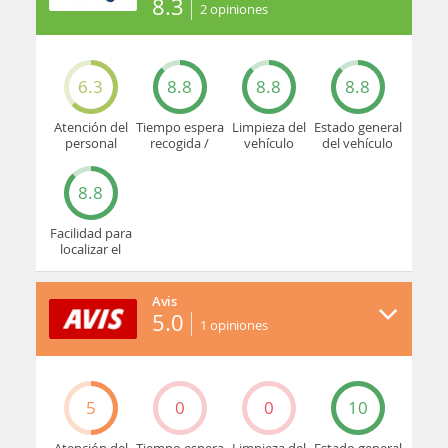
8.3
2
opiniones
6.3
8.8
8.8
8.8
Atención del
Tiempo espera
Limpieza del
Estado general
personal
recogida /
vehículo
del vehículo
devolución
8.8
Facilidad para
localizar el
mostrador u
oficina
Avis
5.0
1
opiniones
5
0
0
10