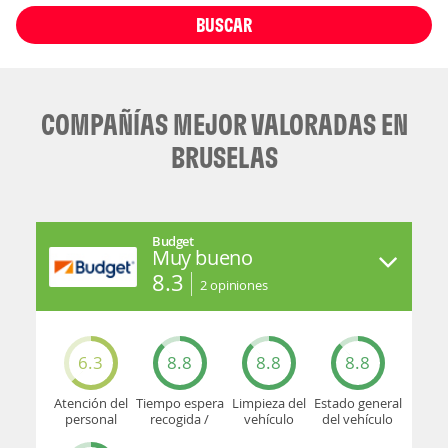
BUSCAR
COMPAÑÍAS MEJOR VALORADAS EN
BRUSELAS
Budget
Muy bueno
8.3
2
opiniones
6.3
8.8
8.8
8.8
Atención del
Tiempo espera
Limpieza del
Estado general
personal
recogida /
vehículo
del vehículo
devolución