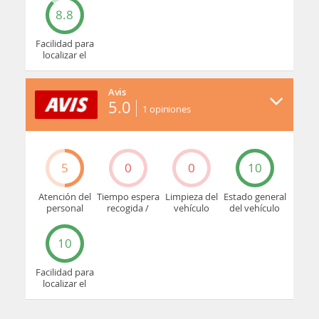
8.8
Facilidad para
localizar el
mostrador u
oficina
Avis
5.0
1
opiniones
5
0
0
10
Atención del
Tiempo espera
Limpieza del
Estado general
personal
recogida /
vehículo
del vehículo
devolución
10
Facilidad para
localizar el
mostrador u
oficina