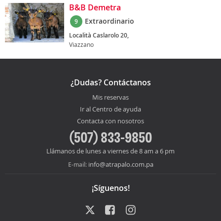
B&B Demetra
Extraordinario
9
Località Caslarolo 20,
Viazzano
¿Dudas? Contáctanos
Mis reservas
Ir al Centro de ayuda
Contacta con nosotros
(507) 833-9850
Llámanos de lunes a viernes de 8 am a 6 pm
info@atrapalo.com.pa
E-mail:
¡Síguenos!