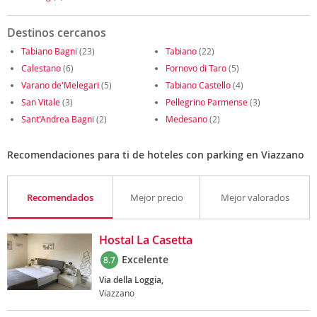
Destinos cercanos
Tabiano Bagni
(23)
Tabiano
(22)
Calestano
(6)
Fornovo di Taro
(5)
Varano de'Melegari
(5)
Tabiano Castello
(4)
San Vitale
(3)
Pellegrino Parmense
(3)
Sant'Andrea Bagni
(2)
Medesano
(2)
Recomendaciones para ti de hoteles con parking en Viazzano
Recomendados
Mejor precio
Mejor valorados
Hostal La Casetta
Excelente
8.7
Via della Loggia,
Viazzano