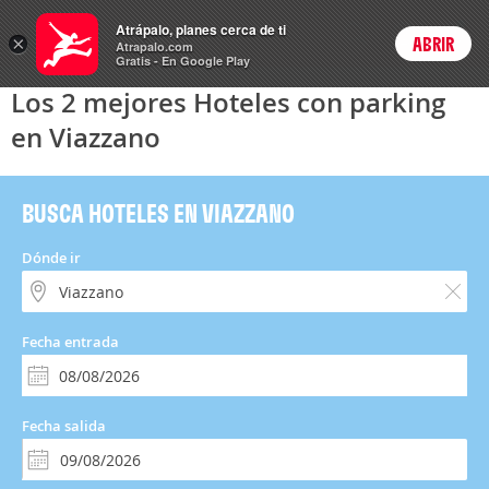
Hoteles
Atrápalo, planes cerca de ti
×
ABRIR
Login
Atrapalo.com
Gratis - En Google Play
Los 2 mejores Hoteles con parking
en Viazzano
BUSCA HOTELES EN VIAZZANO
Dónde ir
Fecha entrada
Fecha salida