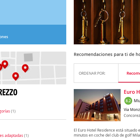
iones
Recomendaciones para ti de h
Recom
ORDENAR POR:
REZZO
Euro H
Mu
8.2
Via Monz
gorías
(1)
Concore
El Euro Hotel Residence está situado 
minutos en coche del club de golf Mila
nes adaptadas
(1)