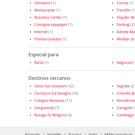
Gimnasio
(1)
Cocina
(1)
Restaurante
(1)
Transfer
(1
Business Center
(1)
Alquiler de
Consigna equipajes
(1)
Parking
(2)
Internet
(1)
Admite Ma
Prensa Gratuita
(1)
Minibar Gr
Especial para
Rural
(1)
Negocios
(
Destinos cercanos
Sesto San Giovanni
(42)
Segrate
(2
Cernusco Sul Naviglio
(16)
Cinisello 
Cologno Monzese
(11)
Vimodrone
Gorgonzola
(7)
Carugate
(
Burago Di Molgora
(4)
Cambiago
Atrapalo
Hoteles
Europa
Italia
Milán provincia