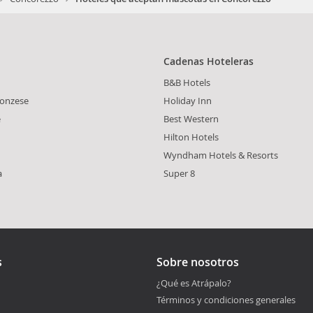
Cadenas Hoteleras
B&B Hotels
onzese
Holiday Inn
e
Best Western
Hilton Hotels
Wyndham Hotels & Resorts
a
Super 8
s
Sobre nosotros
¿Qué es Atrápalo?
Términos y condiciones generales