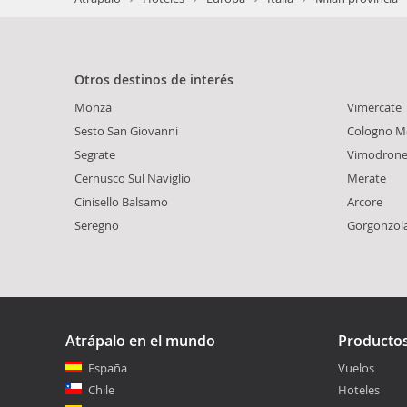
Otros destinos de interés
Monza
Vimercate
Sesto San Giovanni
Cologno M
Segrate
Vimodron
Cernusco Sul Naviglio
Merate
Cinisello Balsamo
Arcore
Seregno
Gorgonzol
Atrápalo en el mundo
Producto
España
Vuelos
Chile
Hoteles