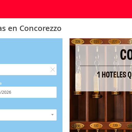
as en Concorezzo
C
1 HOTELES 
a