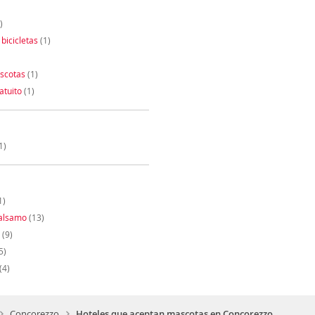
)
 bicicletas
(1)
scotas
(1)
atuito
(1)
1)
1)
Balsamo
(13)
(9)
5)
(4)
Concorezzo
Hoteles que aceptan mascotas en Concorezzo