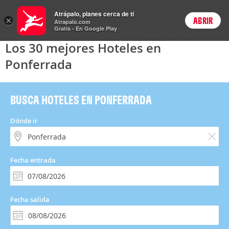
Hoteles
Atrápalo, planes cerca de ti
×
ABRIR
Login
Atrapalo.com
Gratis - En Google Play
Los 30 mejores Hoteles en
Ponferrada
BUSCA HOTELES EN PONFERRADA
Dónde ir
Fecha entrada
Fecha salida