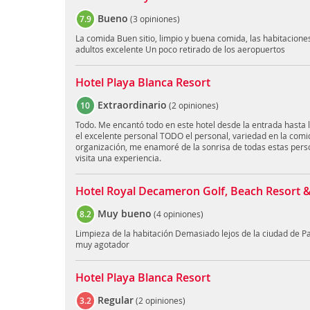
Bueno
7.9
(
3 opiniones
)
La comida Buen sitio, limpio y buena comida, las habitacion
adultos excelente Un poco retirado de los aeropuertos
Hotel Playa Blanca Resort
Extraordinario
10
(
2 opiniones
)
Todo. Me encantó todo en este hotel desde la entrada hasta la
el excelente personal TODO el personal, variedad en la comida
organización, me enamoré de la sonrisa de todas estas pers
visita una experiencia.
Hotel Royal Decameron Golf, Beach Resort & 
Muy bueno
8.2
(
4 opiniones
)
Limpieza de la habitación Demasiado lejos de la ciudad de P
muy agotador
Hotel Playa Blanca Resort
Regular
3.2
(
2 opiniones
)