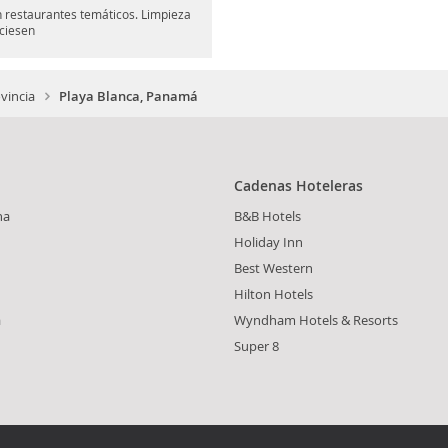
en restaurantes temáticos. Limpieza
iciesen
vincia
Playa Blanca, Panamá
Cadenas Hoteleras
na
B&B Hotels
Holiday Inn
Best Western
Hilton Hotels
a
Wyndham Hotels & Resorts
Super 8