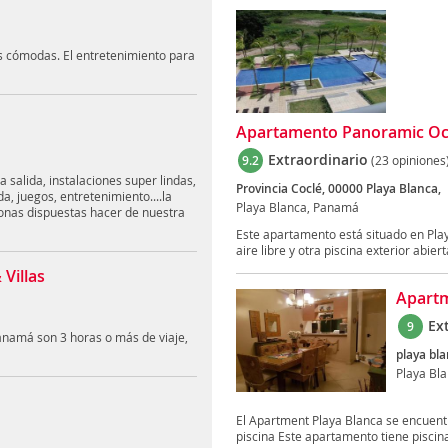
es cómodas. El entretenimiento para
Apartamento Panoramic Oce
Extraordinario
9.2
(23 opiniones
 salida, instalaciones super lindas,
Provincia Coclé, 00000 Playa Blanca,
, juegos, entretenimiento....la
Playa Blanca, Panamá
onas dispuestas hacer de nuestra
Este apartamento está situado en Play
aire libre y otra piscina exterior abierta
Villas
Apartm
Ex
9
anamá son 3 horas o más de viaje,
playa bla
Playa Bl
El Apartment Playa Blanca se encuentra
piscina Este apartamento tiene piscina