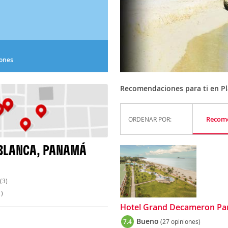
iones
Recomendaciones para ti en P
Recom
ORDENAR POR:
 BLANCA, PANAMÁ
(3)
)
Hotel Grand Decameron Pana
Bueno
7.4
(27 opiniones)