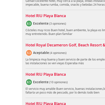
Genial! Excelente hotel, muy cerca a la playa, lindas instala
impecable, buena rumba, comida, snacks y bebidas 24 horas
Hotel RIU Playa Blanca
Excelente
8.5
(
3 opiniones
)
Cócteles muy ricos Buen hotel, buen ambiente, la playa es lim
muy entretenido. Buen plan familiar
Hotel Royal Decameron Golf, Beach Resort & 
Aceptable
5.3
(
4 opiniones
)
La limpieza muy buena y buen servicio de parte de los emple
las instalaciones se ven viejas Esperaba más
Hotel RIU Playa Blanca
Excelente
8.5
(
10 opiniones
)
El servicio muy amable Buen servicio, buenas instalaciones
faltaría un poco más de pescado, por lo demás todo bien
Hotel RIU Playa Blanca