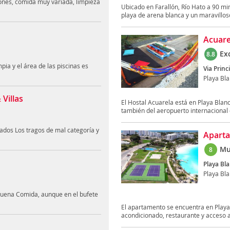
ciones, comida muy variada, limpieza
Ubicado en Farallón, Río Hato a 90 m
playa de arena blanca y un maravillos
Acuare
Ex
8.8
pia y el área de las piscinas es
Via Princ
Playa Bl
Villas
El Hostal Acuarela está en Playa Blan
también del aeropuerto internacional d
ados Los tragos de mal categoría y
Aparta
Mu
8
Playa Bla
Playa Bl
,buena Comida, aunque en el bufete
El apartamento se encuentra en Playa 
acondicionado, restaurante y acceso a 