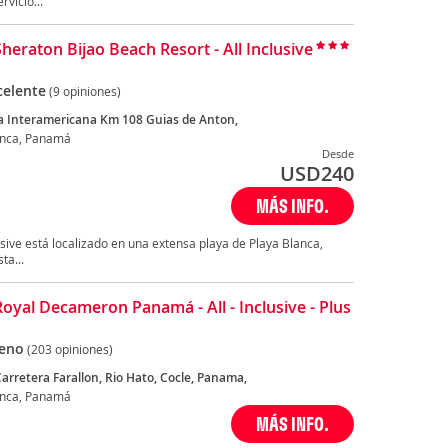
vicio...
heraton Bijao Beach Resort - All Inclusive
celente
(9 opiniones)
a Interamericana Km 108 Guias de Anton,
anca, Panamá
Desde
USD
240
MÁS INFO.
usive está localizado en una extensa playa de Playa Blanca,
ta...
Royal Decameron Panamá - All - Inclusive - Plus
eno
(203 opiniones)
arretera Farallon, Rio Hato, Cocle, Panama,
anca, Panamá
MÁS INFO.