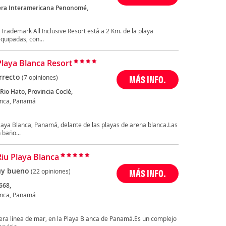
etera Interamericana Penonomé,
ademark All Inclusive Resort está a 2 Km. de la playa
quipadas, con...
Playa Blanca Resort
rrecto
(7 opiniones)
MÁS INFO.
 Rio Hato, Provincia Coclé,
anca, Panamá
Playa Blanca, Panamá, delante de las playas de arena blanca.Las
 baño...
Riu Playa Blanca
y bueno
(22 opiniones)
MÁS INFO.
668,
anca, Panamá
mera línea de mar, en la Playa Blanca de Panamá.Es un complejo