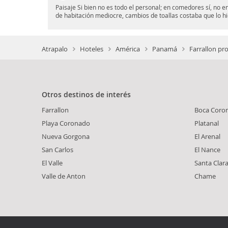
Paisaje Si bien no es todo el personal; en comedores sí, no 
de habitación mediocre, cambios de toallas costaba que lo h
Atrapalo
Hoteles
América
Panamá
Farrallon pro
Otros destinos de interés
Farrallon
Boca Coro
Playa Coronado
Platanal
Nueva Gorgona
El Arenal
San Carlos
El Nance
El Valle
Santa Clar
Valle de Anton
Chame