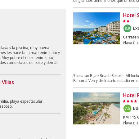
de grandes dimensiones que ofrece ser
Hotel S
Ex
8.9
Carreter
Playa Bl
 playa y la piscina, muy buena
ones les hace falta mantenimiento y
. Muy pobre el entretenimiento,
ades como clases de baile y demás
Sheraton Bijao Beach Resort - All Incl
Panamá Ven y disfruta tu estadía en es
Villas
Hotel 
ilia, playa espectacular.
esposo.
Bu
7.5
KM 115 C
Playa Bl