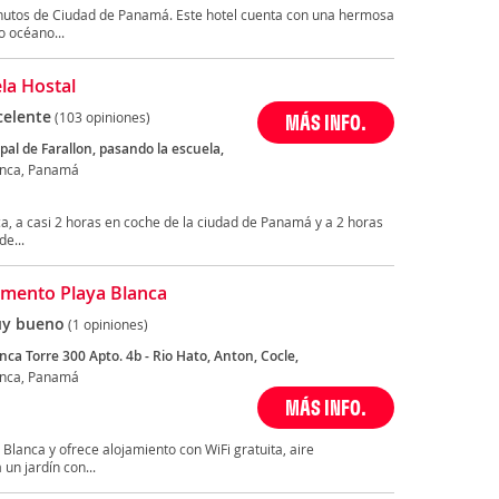
inutos de Ciudad de Panamá. Este hotel cuenta con una hermosa
o océano...
la Hostal
celente
(103 opiniones)
MÁS INFO.
ipal de Farallon, pasando la escuela,
anca, Panamá
ca, a casi 2 horas en coche de la ciudad de Panamá y a 2 horas
e...
mento Playa Blanca
y bueno
(1 opiniones)
nca Torre 300 Apto. 4b - Rio Hato, Anton, Cocle,
anca, Panamá
MÁS INFO.
Blanca y ofrece alojamiento con WiFi gratuita, aire
un jardín con...