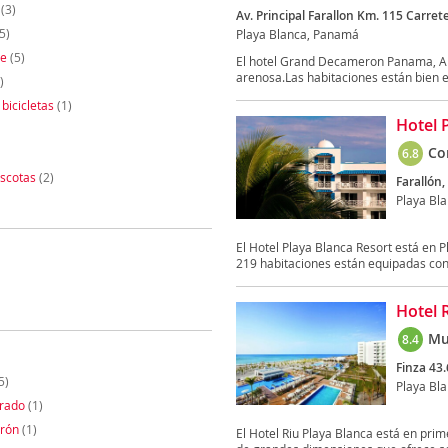
(3)
Av. Principal Farallon Km. 115 Carr
5)
Playa Blanca, Panamá
te
(5)
El hotel Grand Decameron Panama, A Tr
arenosa.Las habitaciones están bien e
)
 bicicletas
(1)
Hotel 
Co
6.8
scotas
(2)
Farallón,
Playa Bl
El Hotel Playa Blanca Resort está en 
219 habitaciones están equipadas con
Hotel 
Mu
8.4
Finza 43.
5)
Playa Bl
orado
(1)
rón
(1)
El Hotel Riu Playa Blanca está en pri