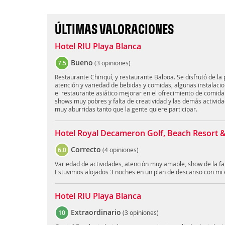
ÚLTIMAS VALORACIONES
Hotel RIU Playa Blanca
Bueno
7.5
(
3 opiniones
)
Restaurante Chiriquí, y restaurante Balboa. Se disfrutó de la
atención y variedad de bebidas y comidas, algunas instalaci
el restaurante asiático mejorar en el ofrecimiento de comida
shows muy pobres y falta de creatividad y las demás activid
muy aburridas tanto que la gente quiere participar.
Hotel Royal Decameron Golf, Beach Resort & 
Correcto
6.0
(
4 opiniones
)
Variedad de actividades, atención muy amable, show de la fam
Estuvimos alojados 3 noches en un plan de descanso con mi 
Hotel RIU Playa Blanca
Extraordinario
10
(
3 opiniones
)