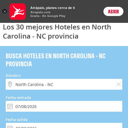
Hoteles
Atrápalo, planes cerca de ti
×
ABRIR
Login
Atrapalo.com
Gratis - En Google Play
Los 30 mejores Hoteles en North
Carolina - NC provincia
BUSCA HOTELES EN NORTH CAROLINA - NC
PROVINCIA
Dónde ir
Fecha entrada
Fecha salida