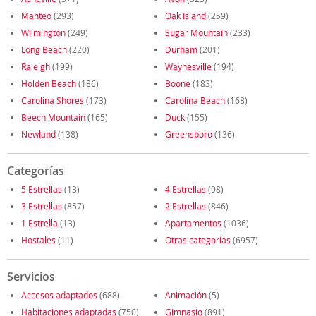
Manteo
(293)
Oak Island
(259)
Wilmington
(249)
Sugar Mountain
(233)
Long Beach
(220)
Durham
(201)
Raleigh
(199)
Waynesville
(194)
Holden Beach
(186)
Boone
(183)
Carolina Shores
(173)
Carolina Beach
(168)
Beech Mountain
(165)
Duck
(155)
Newland
(138)
Greensboro
(136)
Categorías
5 Estrellas
(13)
4 Estrellas
(98)
3 Estrellas
(857)
2 Estrellas
(846)
1 Estrella
(13)
Apartamentos
(1036)
Hostales
(11)
Otras categorías
(6957)
Servicios
Accesos adaptados
(688)
Animación
(5)
Habitaciones adaptadas
(750)
Gimnasio
(891)