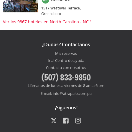
1517 Westover Terrace,
Greensboro
Ver los 9867 hoteles en North Carolina - NC
¿Dudas? Contáctanos
Mis reservas
Ir al Centro de ayuda
Contacta con nosotros
(507) 833-9850
Llámanos de lunes a viernes de 8 am a 6 pm
info@atrapalo.com.pa
E-mail:
¡Síguenos!