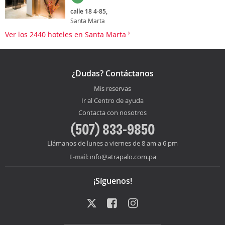
calle 18 4-85,
Santa Marta
Ver los 2440 hoteles en Santa Marta
¿Dudas? Contáctanos
Mis reservas
Ir al Centro de ayuda
Contacta con nosotros
(507) 833-9850
Llámanos de lunes a viernes de 8 am a 6 pm
info@atrapalo.com.pa
E-mail:
¡Síguenos!