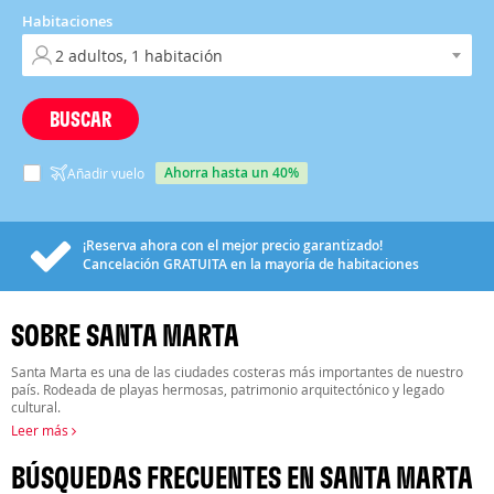
Habitaciones
BUSCAR
ahorra hasta un 40%
Añadir vuelo
¡Reserva ahora con el mejor precio garantizado!
Cancelación
GRATUITA
en la mayoría de habitaciones
SOBRE SANTA MARTA
Santa Marta es una de las ciudades costeras más importantes de nuestro
país. Rodeada de playas hermosas, patrimonio arquitectónico y legado
cultural.
Leer más
BÚSQUEDAS FRECUENTES EN SANTA MARTA