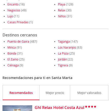
Encanto
(16)
Playa
(129)
Negocios
(49)
Relax
(30)
Lujo
(11)
Niños
(31)
Casas Privadas
(1)
Destinos cercanos
Puerto de Gaira
(487)
Taganga
(147)
Minca
(91)
Los Naranjos
(63)
Bonda
(31)
La Poza
(25)
El Zaino
(25)
Jordán
(22)
Ciénaga
(9)
Tigrera
(9)
Recomendaciones para ti en Santa Marta
Recomendados
Mejor precio
Mejor valorados
Ghl Relax Hotel Costa Azul