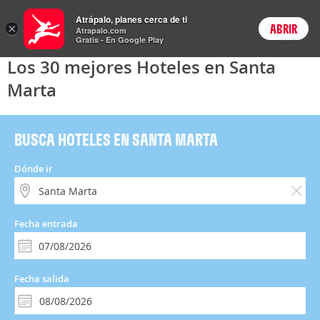
Hoteles
Atrápalo, planes cerca de ti
×
ABRIR
Login
Atrapalo.com
Gratis - En Google Play
Los 30 mejores Hoteles en Santa
Marta
BUSCA HOTELES EN SANTA MARTA
Dónde ir
Fecha entrada
Fecha salida