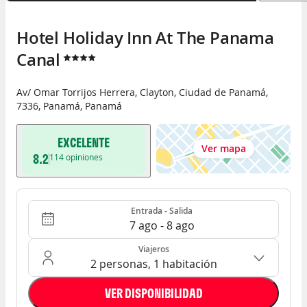
Hotel Holiday Inn At The Panama 
Canal
Av/ Omar Torrijos Herrera, Clayton
,
Ciudad de Panamá
,
7336
,
Panamá
,
Panamá
EXCELENTE
Ver mapa
8.2
114
opiniones
Entrada - Salida
Ocupación: 2 personas, 1 habitación
Entrada - Salida
7 ago - 8 ago
Viajeros
2 personas, 1 habitación
VER DISPONIBILIDAD