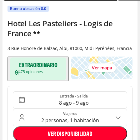
Buena ubicación 8.0
Hotel Les Pasteliers - Logis de 
France
3 Rue Honore de Balzac
,
Albi
,
81000
,
Midi-Pyrénées
,
Francia
EXTRAORDINARIO
Ver mapa
9
475
opiniones
Entrada - Salida
Ocupación: 2 personas, 1 habitación
Entrada - Salida
8 ago - 9 ago
Viajeros
2 personas, 1 habitación
VER DISPONIBILIDAD