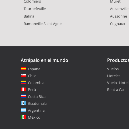
Colomiers
Muret
Tournefeuille
Aucamville
Balma
Aussonne
Ramonville Saint Agne
Cugnaux
Atrápalo en el mundo
Producto
España
Vuelos
Chile
Hoteles
Colombia
Vuelo+Hotel
Perú
Rent a Car
Costa Rica
Guatemala
Argentina
México