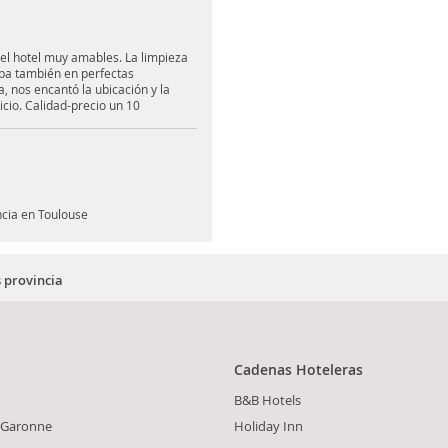
del hotel muy amables. La limpieza
spa también en perfectas
a, nos encantó la ubicación y la
icio. Calidad-precio un 10
ncia en Toulouse
 provincia
Cadenas Hoteleras
B&B Hotels
-Garonne
Holiday Inn