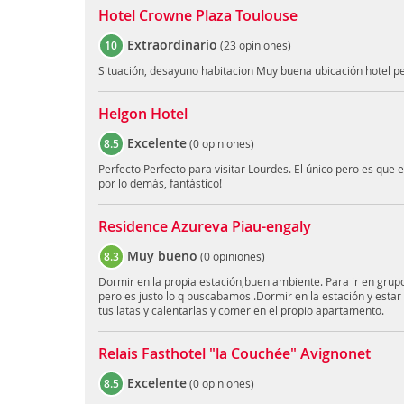
Hotel Crowne Plaza Toulouse
Extraordinario
10
(
23 opiniones
)
Situación, desayuno habitacion Muy buena ubicación hotel p
Helgon Hotel
Excelente
8.5
(
0 opiniones
)
Perfecto Perfecto para visitar Lourdes. El único pero es que e
por lo demás, fantástico!
Residence Azureva Piau-engaly
Muy bueno
8.3
(
0 opiniones
)
Dormir en la propia estación,buen ambiente. Para ir en grupo
pero es justo lo q buscabamos .Dormir en la estación y estar l
tus latas y calentarlas y comer en el propio apartamento.
Relais Fasthotel "la Couchée" Avignonet
Excelente
8.5
(
0 opiniones
)