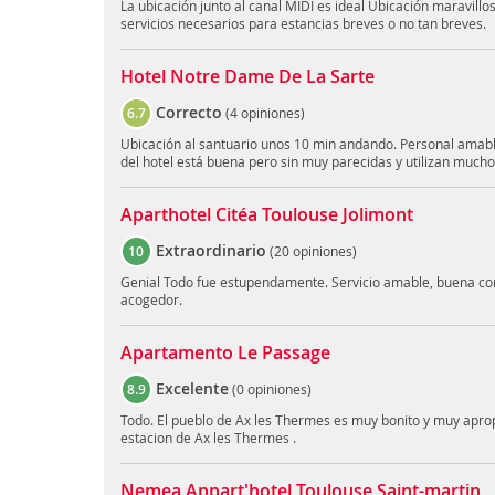
La ubicación junto al canal MIDI es ideal Ubicación maravillos
servicios necesarios para estancias breves o no tan breves.
Hotel Notre Dame De La Sarte
Correcto
6.7
(
4 opiniones
)
Ubicación al santuario unos 10 min andando. Personal amabl
del hotel está buena pero sin muy parecidas y utilizan mucho 
Aparthotel Citéa Toulouse Jolimont
Extraordinario
10
(
20 opiniones
)
Genial Todo fue estupendamente. Servicio amable, buena co
acogedor.
Apartamento Le Passage
Excelente
8.9
(
0 opiniones
)
Todo. El pueblo de Ax les Thermes es muy bonito y muy apropi
estacion de Ax les Thermes .
Nemea Appart'hotel Toulouse Saint-martin