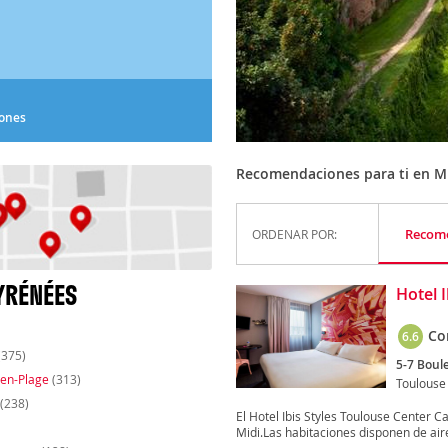
iones
Recomendaciones para ti en M
Recom
ORDENAR POR:
YRÉNÉES
Hotel 
Co
6.6
(375)
5-7 Boule
ien-Plage
(313)
Toulouse
(238)
El Hotel Ibis Styles Toulouse Center Ca
Midi.Las habitaciones disponen de aire