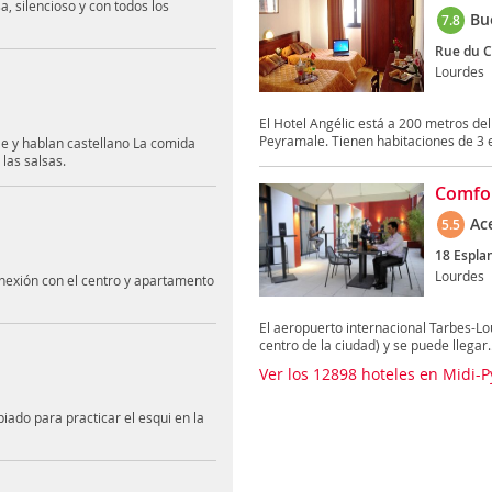
a, silencioso y con todos los
Bu
7.8
Rue du Ca
Lourdes
El Hotel Angélic está a 200 metros de
Peyramale. Tienen habitaciones de 3 es
e y hablan castellano La comida
las salsas.
Comfor
Ac
5.5
18 Espla
Lourdes
nexión con el centro y apartamento
El aeropuerto internacional Tarbes-Lo
centro de la ciudad) y se puede llegar..
Ver los 12898 hoteles en Midi-
ado para practicar el esqui en la