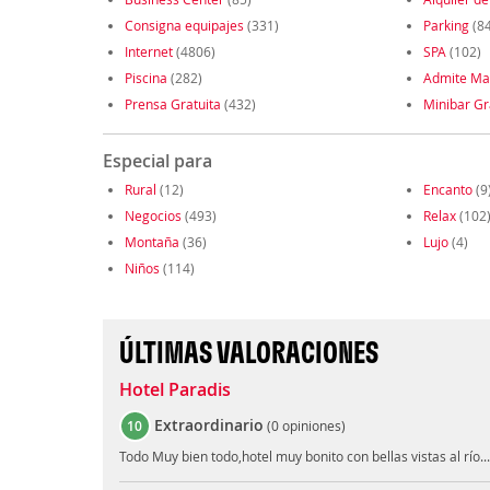
Consigna equipajes
(331)
Parking
(8
Internet
(4806)
SPA
(102)
Piscina
(282)
Admite Ma
Prensa Gratuita
(432)
Minibar Gr
Especial para
Rural
(12)
Encanto
(9
Negocios
(493)
Relax
(102
Montaña
(36)
Lujo
(4)
Niños
(114)
ÚLTIMAS VALORACIONES
Hotel Paradis
Extraordinario
10
(
0 opiniones
)
Todo Muy bien todo,hotel muy bonito con bellas vistas al río.