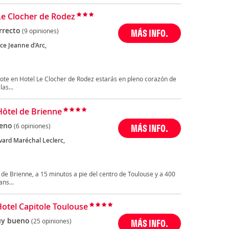
Le Clocher de Rodez
rrecto
(9 opiniones)
MÁS INFO.
ce Jeanne d'Arc,
dote en Hotel Le Clocher de Rodez estarás en pleno corazón de
as...
Hôtel de Brienne
eno
(6 opiniones)
MÁS INFO.
vard Maréchal Leclerc,
l de Brienne, a 15 minutos a pie del centro de Toulouse y a 400
ns...
Hotel Capitole Toulouse
y bueno
(25 opiniones)
MÁS INFO.