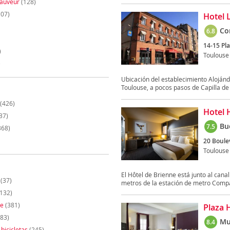
Sauveur
(128)
07)
Hotel 
Co
6.8
14-15 Pla
)
Toulouse
)
Ubicación del establecimiento Aloján
Toulouse, a pocos pasos de Capilla de l
(426)
Hotel 
37)
Bu
7.5
368)
20 Boule
Toulouse
El Hôtel de Brienne está junto al cana
(37)
metros de la estación de metro Compa
132)
te
(381)
Plaza 
83)
Mu
8.4
 bicicletas
(245)