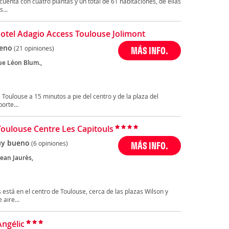
uenta con cuatro plantas y un total de 61 habitaciones, de ellas
...
otel Adagio Access Toulouse Jolimont
eno
(21 opiniones)
MÁS INFO.
ue Léon Blum.,
e Toulouse a 15 minutos a pie del centro y de la plaza del
orte...
Toulouse Centre Les Capitouls
y bueno
(6 opiniones)
MÁS INFO.
Jean Jaurès,
 está en el centro de Toulouse, cerca de las plazas Wilson y
aire...
Angélic