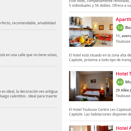
Este hotel, completamente renovado, c
5 individuales y 56 dobles. Ofrece a sus
Aparth
erfecto, recomendable, amabilidad
Bu
7.6
11, aven
Toulouse
stá en una calle que no tiene vistas,
El hotel está situado en la zona alta d
Capitole, próxima a todo tipo de transp
Hotel 
Mu
8.0
29 Allée 
 es ideal, la decoración ves antigua
Toulouse
uego calentitos . Ideal para traerte
El Hotel Toulouse Centre Les Capitouls
Capitole. Las habitaciones disponen de 
Hotel 