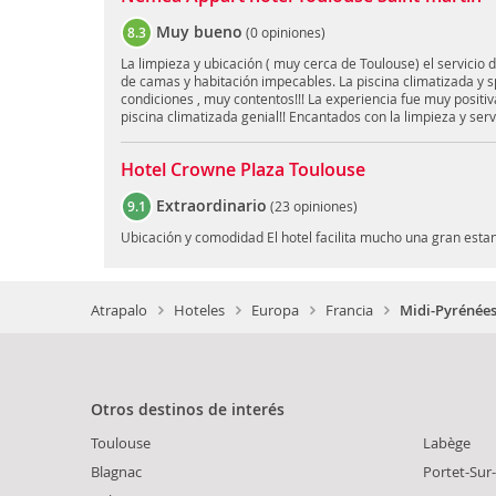
Muy bueno
8.3
(
0 opiniones
)
La limpieza y ubicación ( muy cerca de Toulouse) el servicio 
de camas y habitación impecables. La piscina climatizada y 
condiciones , muy contentos!!! La experiencia fue muy positiv
piscina climatizada genial!! Encantados con la limpieza y serv
Hotel Crowne Plaza Toulouse
Extraordinario
9.1
(
23 opiniones
)
Ubicación y comodidad El hotel facilita mucho una gran esta
Atrapalo
Hoteles
Europa
Francia
Midi-Pyrénées
Otros destinos de interés
Toulouse
Labège
Blagnac
Portet-Sur