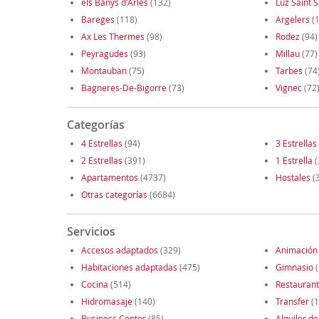
els Banys d'Arles
(132)
Luz Saint 
Bareges
(118)
Argelers
(1
Ax Les Thermes
(98)
Rodez
(94)
Peyragudes
(93)
Millau
(77)
Montauban
(75)
Tarbes
(74
Bagneres-De-Bigorre
(73)
Vignec
(72
Categorías
4 Estrellas
(94)
3 Estrellas
2 Estrellas
(391)
1 Estrella
(
Apartamentos
(4737)
Hostales
(
Otras categorías
(6684)
Servicios
Accesos adaptados
(329)
Animación
Habitaciones adaptadas
(475)
Gimnasio
(
Cocina
(514)
Restauran
Hidromasaje
(140)
Transfer
(1
Business Center
(85)
Alquiler de