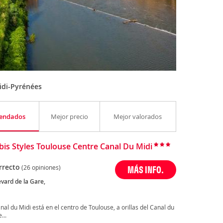
idi-Pyrénées
endados
Mejor precio
Mejor valorados
Ibis Styles Toulouse Centre Canal Du Midi
rrecto
(26 opiniones)
MÁS INFO.
vard de la Gare,
nal du Midi está en el centro de Toulouse, a orillas del Canal du
...