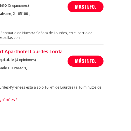
eno
(5 opiniones)
MÁS INFO.
lvaire, 2 - 65100 ,
l Santuario de Nuestra Señora de Lourdes, en el barrio de
trellas con...
t Aparthotel Lourdes Lorda
eptable
(4 opiniones)
MÁS INFO.
nade Du Paradis,
urdes-Pyrénées está a solo 10 km de Lourdes (a 10 minutos del
.
Pyrénées