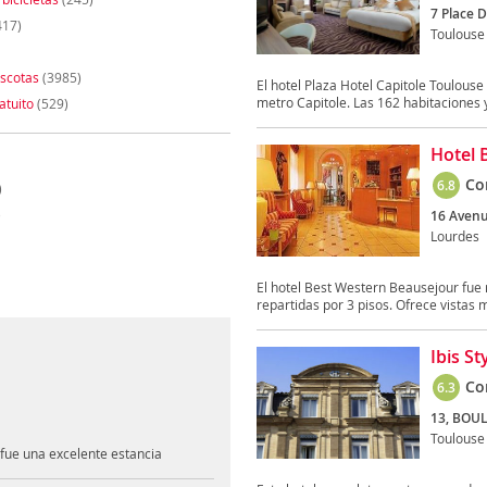
7 Place D
417)
Toulouse
scotas
(3985)
El hotel Plaza Hotel Capitole Toulouse
metro Capitole. Las 162 habitaciones y
atuito
(529)
Hotel 
Co
6.8
)
)
16 Avenu
Lourdes
El hotel Best Western Beausejour fue 
repartidas por 3 pisos. Ofrece vistas m
Ibis S
Co
6.3
13, BOU
Toulouse
..fue una excelente estancia