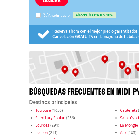
ahorra hasta un 40%
Añadir vuelo
¡Reserva ahora con el mejor precio garantizado!
Cancelación
GRATUITA
en la mayoría de habitac
BÚSQUEDAS FRECUENTES EN MIDI-P
Destinos principales
Toulouse
(1055)
Cauterets
Saint Lary Soulan
(356)
Saint-Cypr
Lourdes
(294)
La Mongie
Luchon
(211)
Albi
(185)