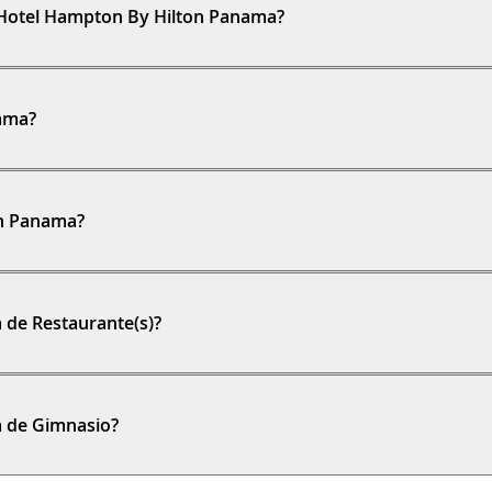
l Hotel Hampton By Hilton Panama?
nama?
on Panama?
 de Restaurante(s)?
a de Gimnasio?