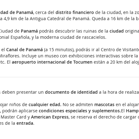
udad de Panamá
, cerca del
distrito financiero
de la ciudad, en la z
 a 4,9 km de la Antigua Catedral de Panamá. Queda a 16 km de la 
 Ciudad de
Panamá
podrás descubrir las ruinas de la
ciudad
origina
onial Española, y la moderna ciudad de rascacielos.
 el
Canal de Panamá
(a 15 minutos), podrás ir al Centro de Visitant
iraflores. Incluye un museo con exhibiciones interactivas sobre la h
etc.
El
aeropuerto internacional de Tocumen
están a 20 km del alo
es deben presentar un
documento de identidad
a la hora de realiza
ojar niños de
cualquier edad.
No se admiten
mascotas
en el aloja
, podrán aplicarse
condiciones especiales y suplementos.
El
Hampt
, Master Card y
American Express
, se reserva el derecho de carga
es de la
entrada
.