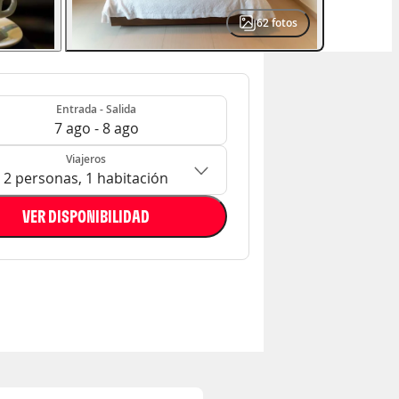
62
fotos
- Salida
n: 2 personas, 1 habitación
Entrada - Salida
7 ago - 8 ago
Viajeros
2 personas, 1 habitación
VER DISPONIBILIDAD