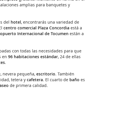
stalaciones amplias para banquetes y
es del
hotel
, encontrarás una variedad de
El
centro comercial Plaza Concordia
está a
opuerto Internacional de Tocumen
están a
ipadas con todas las necesidades para que
s en
96 habitaciones estándar
, 24 de ellas
tes
.
le, nevera pequeña,
escritorio
. También
idad, tetera y
cafetera
. El cuarto de
baño
es
aseo
de primera calidad.