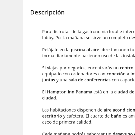
Descripción
Para disfrutar de la gastronomía local e interna
lobby. Por la mañana se sirve un completo d
Relájate en la
piscina al aire libre
tomando tu 
forma diariamente haciendo uso de las instal
Si viajas por negocios, encontrarás un
centro
equipado con ordenadores con
conexión a In
juntas
y una
sala de conferencias
con capacid
El
Hampton Inn Panama
está en la
ciudad d
ciudad
.
Las habitaciones disponen de
aire acondicio
escritorio
y cafetera. El cuarto de
baño
es am
aseo de primera calidad.
Cada mañana podrás saborear un
desayuno 