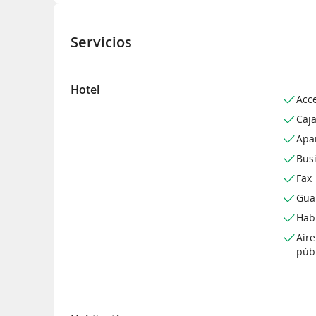
Servicios
Hotel
Acc
Caja
Apa
Bus
Fax
Gua
Hab
Air
púb