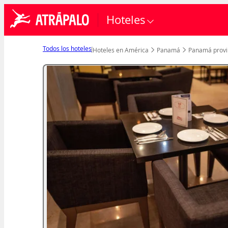
Hoteles
Todos los hoteles
Hoteles en América
Panamá
Panamá provi