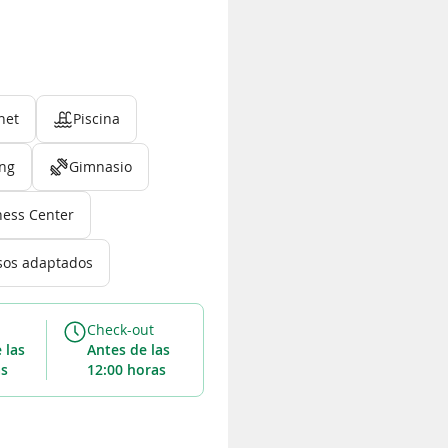
net
Piscina
ing
Gimnasio
ness Center
sos adaptados
Check-out
e
las
Antes de
las
as
12:00 horas