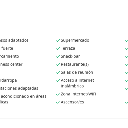
esos adaptados
Supermercado
 fuerte
Terraza
rcamiento
Snack-bar
iness center
Restaurante(s)
Salas de reunión
rdarropa
Acceso a Internet
inalámbrico
itaciones adaptadas
Zona Internet/WiFi
e acondicionado en áreas
licas
Ascensor/es