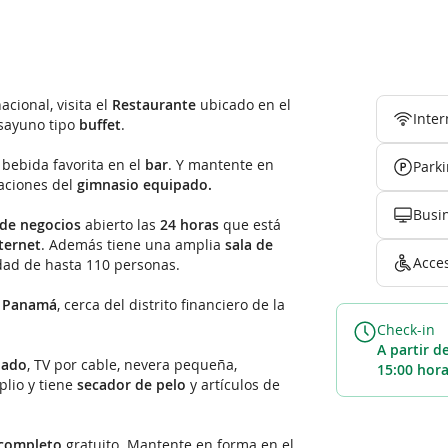
cional, visita el
Restaurante
ubicado en el
Inter
esayuno tipo
buffet
.
bebida favorita en el
bar
. Y mantente en
Park
aciones del
gimnasio equipado.
Busi
 de negocios
abierto las
24 horas
que está
ternet
. Además tiene una amplia
sala de
Acce
ad de hasta 110 personas.
e Panamá
, cerca del distrito financiero de la
Check-in
A partir d
nado
, TV por cable, nevera pequeña,
15:00 hor
plio y tiene
secador de pelo
y artículos de
completo
gratuito. Mantente en forma en el