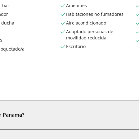
i-bar
Amenities
ador
Habitaciones no fumadores
o ducha
Aire acondicionado
Adaptado personas de
movilidad reducida
o
Escritorio
oquetado/a
on Panama?