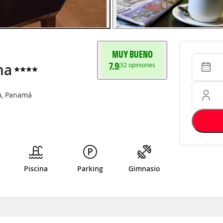
MUY BUENO
Entrada 
Ocupació
7.9
32
opiniones
ma
á
,
Panamá
Piscina
Parking
Gimnasio