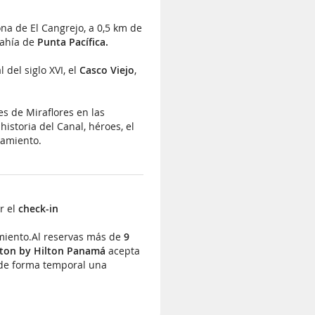
ona de El Cangrejo, a 0,5 km de
bahía de
Punta Pacífica.
l del siglo XVI, el
Casco Viejo
,
es de Miraflores en las
istoria del Canal, héroes, el
jamiento.
r el
check-in
miento.
Al reservas más de
9
on by Hilton Panamá
acepta
r de forma temporal una