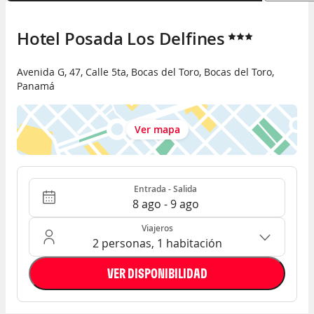
Hotel Posada Los Delfines
Avenida G, 47, Calle 5ta
,
Bocas del Toro
,
Bocas del Toro
,
Panamá
Ver mapa
Entrada - Salida
Ocupación: 2 personas, 1 habitación
Entrada - Salida
8 ago - 9 ago
Viajeros
2 personas, 1 habitación
VER DISPONIBILIDAD