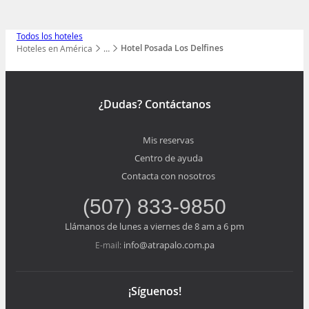
Todos los hoteles
Hotel Posada Los Delfines
Hoteles en América
…
Mostrar todos los niveles
¿Dudas? Contáctanos
Mis reservas
Centro de ayuda
Contacta con nosotros
(507) 833-9850
Llámanos de lunes a viernes de 8 am a 6 pm
info@atrapalo.com.pa
E-mail:
¡Síguenos!