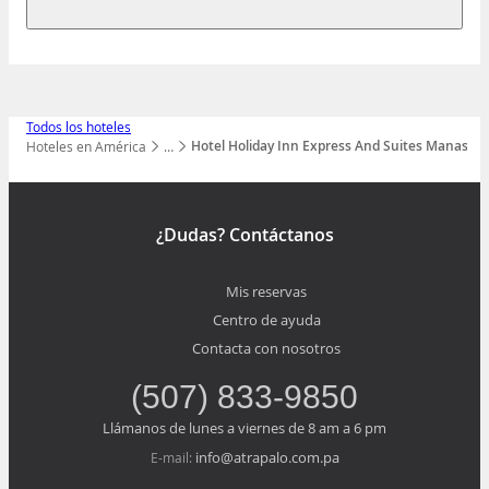
Todos los hoteles
Hotel Holiday Inn Express And Suites Manassas
Hoteles en América
…
Mostrar todos los niveles
¿Dudas? Contáctanos
Mis reservas
Centro de ayuda
Contacta con nosotros
(507) 833-9850
Llámanos de lunes a viernes de 8 am a 6 pm
info@atrapalo.com.pa
E-mail: