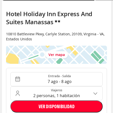
Hotel Holiday Inn Express And 
Suites Manassas
10810 Battleview Pkwy
,
Carlyle Station
,
20109
,
Virginia - VA
,
Estados Unidos
Ver mapa
Entrada - Salida
Ocupación: 2 personas, 1 habitación
Entrada - Salida
7 ago - 8 ago
Viajeros
2 personas, 1 habitación
VER DISPONIBILIDAD