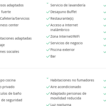
esos adaptados
Servicio de lavandería
 fuerte
Desayuno Buffet
Cafetería/Servicios
Restaurante(s)
iness center
Acceso a Internet
inalámbrico
Zona Internet/WiFi
itaciones adaptadas
Servicios de negocio
aje
Piscina exterior
nes sociales
Bar
ipo cocina
Habitaciones no fumadores
o privado
Aire acondicionado
culos de baño
Adaptado personas de
movilidad reducida
a de seguridad
Luz nocturna