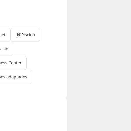
net
Piscina
asio
ness Center
sos adaptados