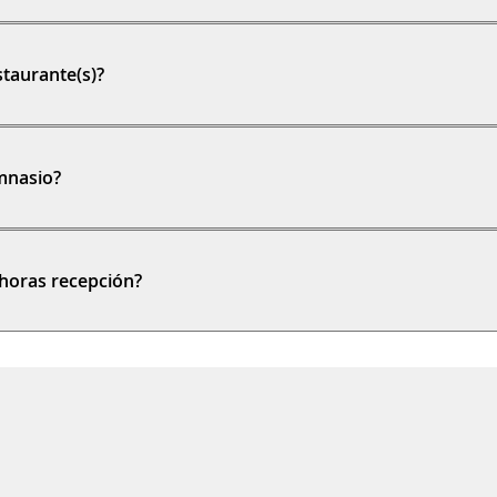
taurante(s)?
mnasio?
 horas recepción?