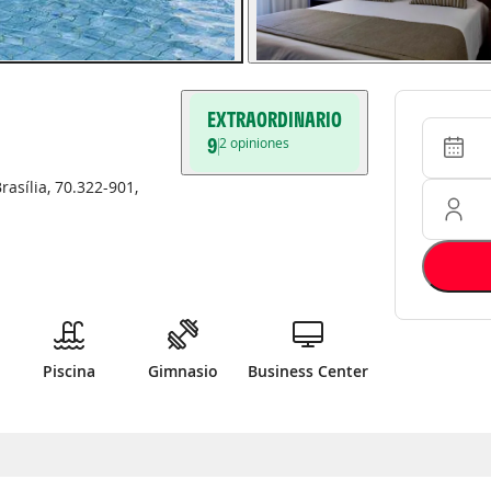
EXTRAORDINARIO
Entrada 
Ocupació
9
2
opiniones
rasília
,
70.322-901
,
Piscina
Gimnasio
Business Center