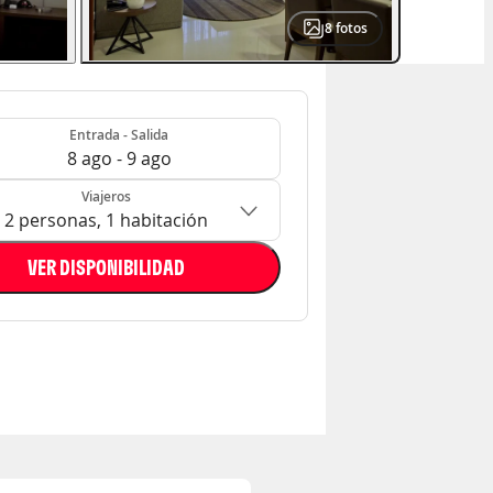
8
fotos
- Salida
n: 2 personas, 1 habitación
Entrada - Salida
8 ago - 9 ago
Viajeros
2 personas, 1 habitación
VER DISPONIBILIDAD