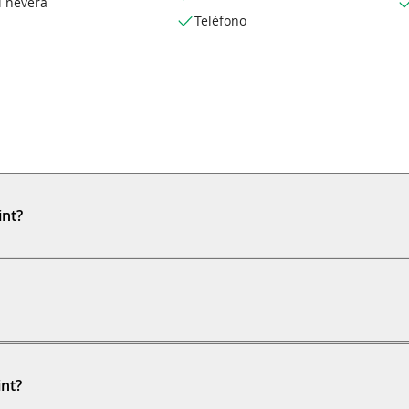
i nevera
Teléfono
int?
nt?