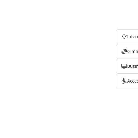
Inter
Gimn
Busi
Acce