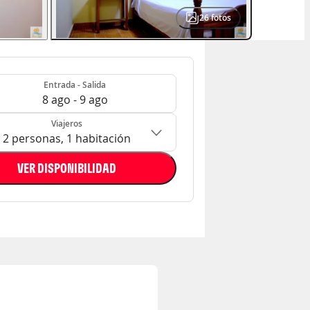
26
fotos
- Salida
n: 2 personas, 1 habitación
Entrada - Salida
8 ago - 9 ago
Viajeros
2 personas, 1 habitación
VER DISPONIBILIDAD