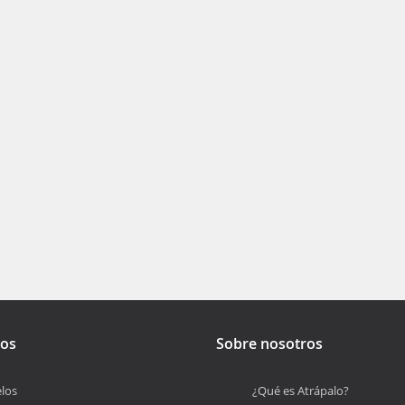
tos
Sobre nosotros
los
¿Qué es Atrápalo?