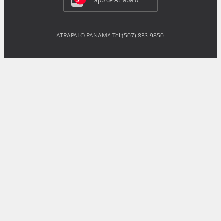
app de Atrápalo
ATRAPALO PANAMA Tel:(507) 833-9850.