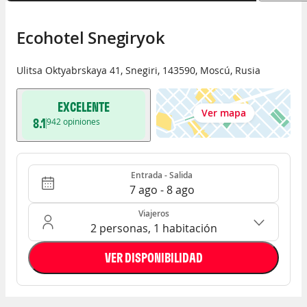
Ecohotel Snegiryok
Ulitsa Oktyabrskaya 41
,
Snegiri
,
143590
,
Moscú
,
Rusia
EXCELENTE
Ver mapa
8.1
942
opiniones
Entrada - Salida
Ocupación: 2 personas, 1 habitación
Entrada - Salida
7 ago - 8 ago
Viajeros
2 personas, 1 habitación
VER DISPONIBILIDAD